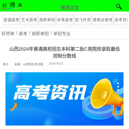
资讯正文
普通高考
艺术高考
高职单招
体育高考
招飞升学
港奥台联考
高考百
好师来
高考
高职单招
单招专业
山西2024年普通高校招生本科第二批C类院校录取最低
控制分数线
2024-8-23
格子
来源：山西招生考试网