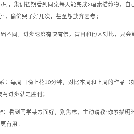
生小周，集训初期看到同桌每天能完成2幅素描静物，自
分”，偷偷哭了好几次，甚至想放弃艺考；
基础不同，进步速度有快有慢，盲目和他人对比，只会
标系：每周日晚上花10分钟，对比本周和上周的作品（
要有进步就是胜利；
机会”：看到同学某方面好，别焦虑，主动请教“你素描明
比更有用；