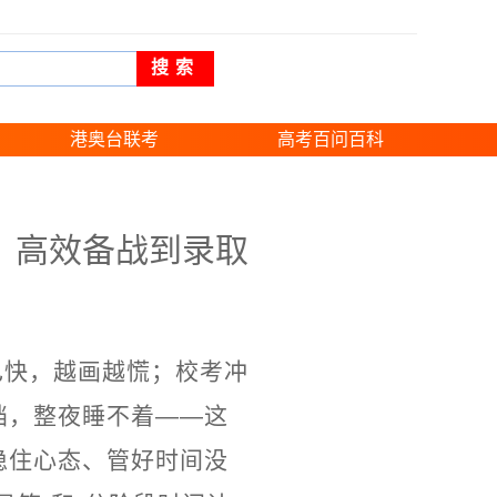
搜索
港奥台联考
高考百问百科
，高效备战到录取
自己快，越画越慌；校考冲
档，整夜睡不着——这
稳住心态、管好时间没