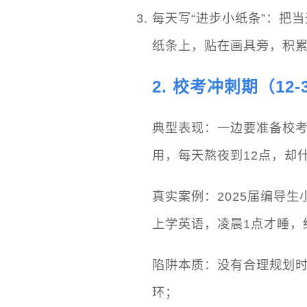
每天写“进步小纸条”：把
纸条上，贴在画具旁，积
2. 校考冲刺期（1
典型表现：一边要准备校
用，每天熬夜到12点，却
真实案例：2025届编导
上学英语，凌晨1点才睡，
陷阱本质：没有合理规划时
环；