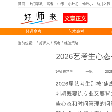
首页
上门家教
高考
中考
小升初
幼升小
幼儿入园
文章正文
普通高考
艺术高考
当前位置：
好师来
高考
经验策略
2026艺考生心
好师来艺考
一帆
202
2026届艺考生别被“
刺期既要练专业又要背
些心态和时间管理的问