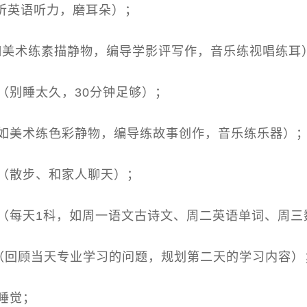
餐（听英语听力，磨耳朵）；
学习（如美术练素描静物，编导学影评写作，音乐练视唱练耳
、午休（别睡太久，30分钟足够）；
业学习（如美术练色彩静物，编导练故事创作，音乐练乐器）
、放松（散步、和家人聊天）；
化课保温（每天1科，如周一语文古诗文、周二英语单词、周
盘+规划（回顾当天专业学习的问题，规划第二天的学习内容）
备睡觉；