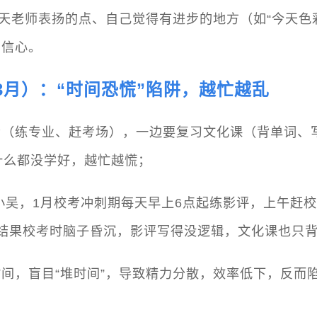
当天老师表扬的点、自己觉得有进步的地方（如“今天色
累信心。
2-3月）：“时间恐慌”陷阱，越忙越乱
考（练专业、赶考场），一边要复习文化课（背单词、
什么都没学好，越忙越慌；
生小吴，1月校考冲刺期每天早上6点起练影评，上午赶
结果校考时脑子昏沉，影评写得没逻辑，文化课也只
间，盲目“堆时间”，导致精力分散，效率低下，反而陷