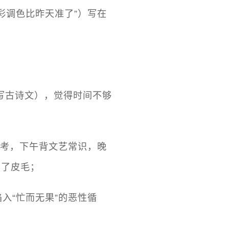
彩调色比昨天准了”）写在
写古诗文），觉得时间不够
校考，下午背文艺常识，晚
背了皮毛；
入“忙而无果”的恶性循