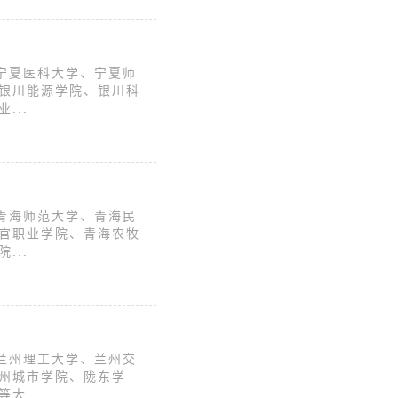
宁夏医科大学、宁夏师
银川能源学院、银川科
...
青海师范大学、青海民
官职业学院、青海农牧
...
兰州理工大学、兰州交
州城市学院、陇东学
大...