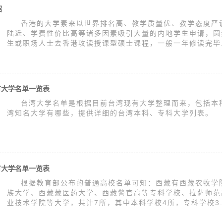
绍
香港的大学素来以世界排名高、教学质量优、教学态度严
陆近、学费性价比高等诸多因素吸引大量的内地学生申请，圆梦
生或职场人士去香港攻读授课型硕士课程，一般一年修读完毕.
有大学名单一览表
台湾大学名单是根据目前台湾现有大学整理而来，包括本
湾知名大学有哪些，提供详细的台湾本科、专科大学列表。
有大学名单一览表
根据教育部公布的普通高校名单可知：西藏有西藏农牧学
族大学、西藏藏医药大学、西藏警官高等专科学校、拉萨师范
业技术学院等大学，共计7所，其中本科学校4所，专科学校3..