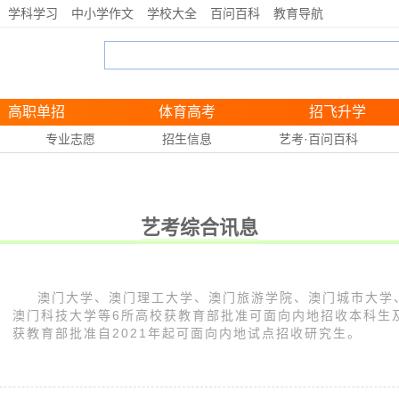
学科学习
中小学作文
学校大全
百问百科
教育导航
高职单招
体育高考
招飞升学
专业志愿
招生信息
艺考·百问百科
艺考综合讯息
澳门大学、澳门理工大学、澳门旅游学院、澳门城市大学
澳门科技大学等6所高校获教育部批准可面向内地招收本科生
获教育部批准自2021年起可面向内地试点招收研究生。