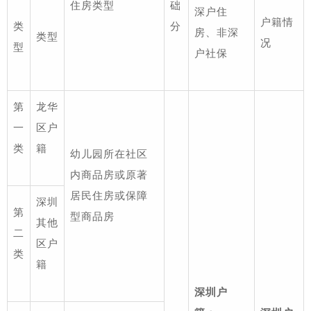
住房类型
础
深户住
户籍情
类
分
房、非深
类型
况
型
户社保
第
龙华
一
区户
类
籍
幼儿园所在社区
内商品房或原著
居民住房或保障
深圳
第
型商品房
其他
二
区户
类
籍
深圳户