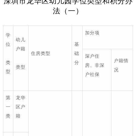
深圳市龙华区幼儿园学位类型和积分办
法（一）
加分项
学
幼儿
位
基
户籍
住房类型
础
深户住
户籍情
类
分
房、非深
类型
况
型
户社保
第
龙华
一
区户
类
籍