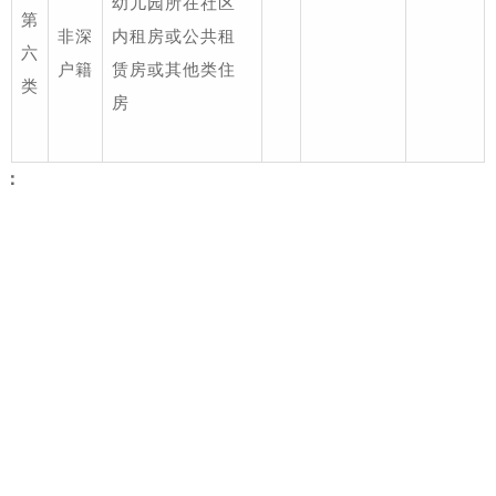
幼儿园所在社区
第
非深
内租房或公共租
六
户籍
赁房或其他类住
类
房
明：