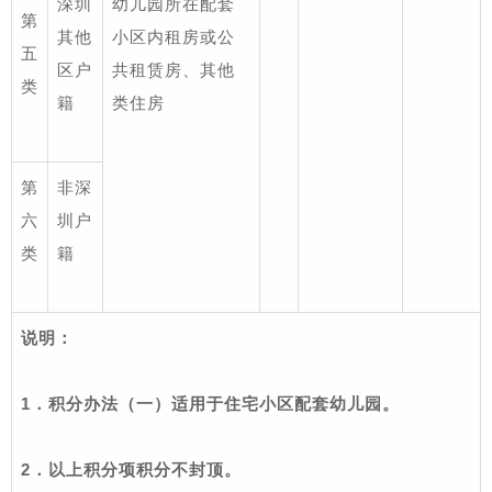
深圳
幼儿园所在配套
第
其他
小区
内租房或公
五
区户
共租赁房、其他
类
籍
类住房
第
非深
六
圳户
类
籍
说明：
1
．积分办法（一）适用于住宅小区配套幼儿园。
2
．以上积分项积分不封顶。