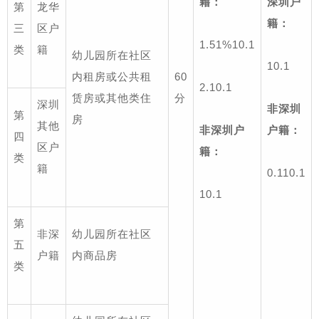
籍：
深圳户
第
龙华
籍：
三
区户
1.
51%
1
0.1
类
籍
幼儿园所在社区
1
0.1
内租房或公共租
60
2.
1
0.1
赁房或其他类住
分
深圳
非深圳
第
房
其他
非深圳户
户籍：
四
区户
籍：
类
籍
0.1
1
0.1
1
0.1
第
非深
幼儿园所在社区
五
户籍
内商品房
类