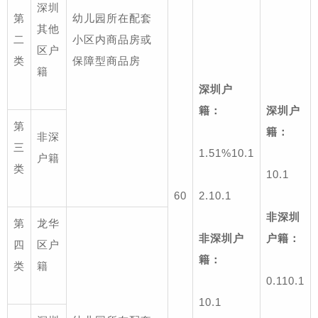
深圳
第
幼儿园所在配套
其他
二
小区
内商品房或
区户
类
保障型商品房
籍
深圳户
籍：
深圳户
第
籍：
非深
三
1.
51%
1
0.1
户籍
类
1
0.1
60
2.
1
0.1
非深圳
第
龙华
非深圳户
户籍：
四
区户
籍：
类
籍
0.1
1
0.1
1
0.1