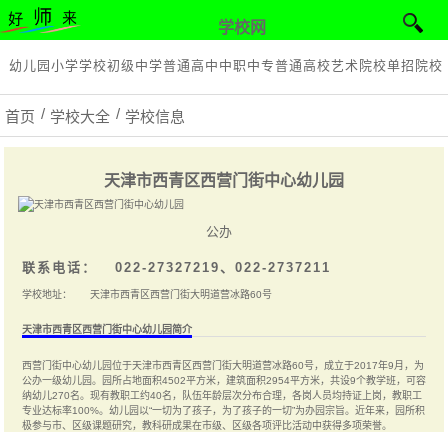
学校网
幼儿园
小学学校
初级中学
普通高中
中职中专
普通高校
艺术院校
单招院校
首页
学校大全
学校信息
天津市西青区西营门街中心幼儿园
公办
联系电话：
022-27327219、022-2737211
学校地址：
天津市西青区西营门街大明道营冰路60号
天津市西青区西营门街中心幼儿园简介
西营门街中心幼儿园位于天津市西青区西营门街大明道营冰路60号，成立于2017年9月，为
公办一级幼儿园。园所占地面积4502平方米，建筑面积2954平方米，共设9个教学班，可容
纳幼儿270名。现有教职工约40名，队伍年龄层次分布合理，各岗人员均持证上岗，教职工
专业达标率100%。幼儿园以“一切为了孩子，为了孩子的一切”为办园宗旨。近年来，园所积
极参与市、区级课题研究，教科研成果在市级、区级各项评比活动中获得多项荣誉。