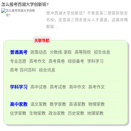
怎么报考西湖大学创新班?
想冲西湖大学创新班？不管是高二想提前锁定
名校，还是高三想走拔尖人才通道，这篇攻略
都能...
关联导航
普通高考
政策动态
分数线·录取
高等院校
招生信息
专业志愿
高考作文
高考真卷
经验备考
学科学习
高考·百问百科
综合讯息
学科学习
高中试卷
高考试卷
高中作文
高考作文
高中家教
语文家教
数学家教
英语家教
物理家教
化学家教
生物家教
政治家教
历史家教
地理家教