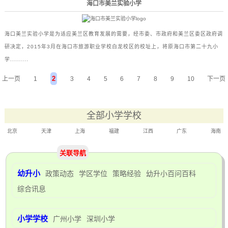
海口市美兰实验小学
海口美兰实验小学是为适应美兰区教育发展的需要，经市委、市政府和美兰区委区政府调
研决定，2015年3月在海口市旅游职业学校白龙校区的校址上，将原海口市第二十九小
学.........
2
上一页
1
3
4
5
6
7
8
9
10
下一页
全部小学学校
北京
天津
上海
福建
江西
广东
海南
关联导航
幼升小
政策动态
学区学位
策略经验
幼升小百问百科
综合讯息
小学学校
广州小学
深圳小学