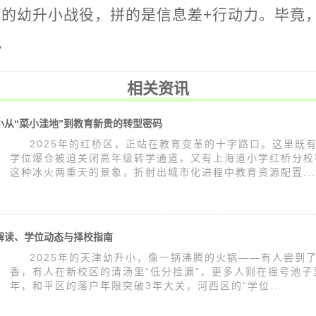
5年的幼升小战役，拼的是信息差+行动力。毕竟
。
相关资讯
升小从“菜小洼地”到教育新贵的转型密码
2025年的红桥区，正站在教育变革的十字路口。这里既
学位爆仓被迫关闭高年级转学通道，又有上海道小学红桥分校
这种冰火两重天的景象，折射出城市化进程中教育资源配置...
策解读、学位动态与择校指南
2025年的天津幼升小，像一锅沸腾的火锅——有人尝到了
香，有人在新校区的清汤里“低分捡漏”，更多人则在摇号池子
年，和平区的落户年限突破3年大关，河西区的“学位...