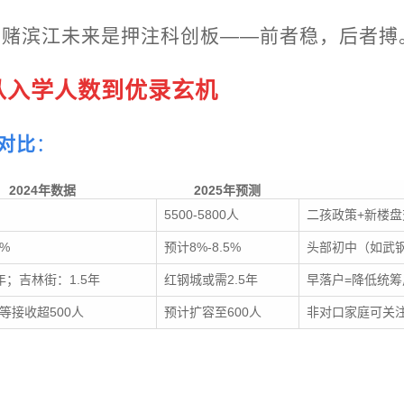
，赌滨江未来是押注科创板——前者稳，后者搏
从入学人数到优录玄机
据对比
：
2024年数据
2025年预测
5500-5800人
二孩政策+新楼
3%
预计8%-8.5%
头部初中（如武
年；吉林街：1.5年
红钢城或需2.5年
早落户=降低统筹
等接收超500人
预计扩容至600人
非对口家庭可关