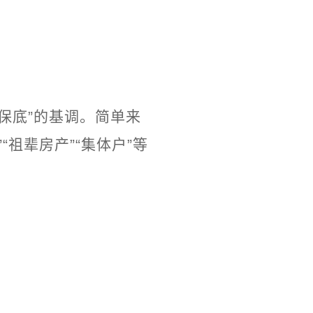
筹保底”的基调。简单来
“祖辈房产”“集体户”等
）