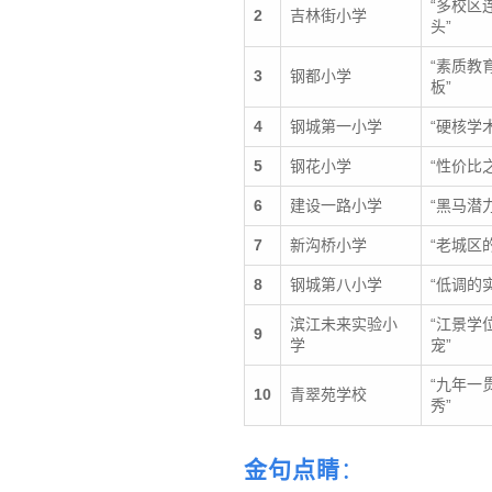
“多校区
2
吉林街小学
头”
“素质教
3
钢都小学
板”
4
钢城第一小学
“硬核学
5
钢花小学
“性价比
6
建设一路小学
“黑马潜
7
新沟桥小学
“老城区
8
钢城第八小学
“低调的
滨江未来实验小
“江景学
9
学
宠”
“九年一
10
青翠苑学校
秀”
金句点睛
：