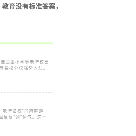
，
教育没有标准答案，
有佳园里小学等老牌校因
等名校分校强势入驻。
“老牌名校”的麻辣鲜
里反复“涮”运气。这一