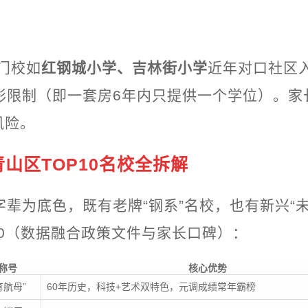
门校如
红钢城小学、吉林街小学
近年对口社区
隐形限制（即一套房6年内只提供一个学位）。
风险。
山区TOP10名校全拆解
字辈为底色，既有老牌“钢系”名校，也有新兴“
P10（数据融合政策文件与家长口碑）：
称号
核心优势
育航母”
60年历史，科技+艺术双特色，元调成绩常年霸榜