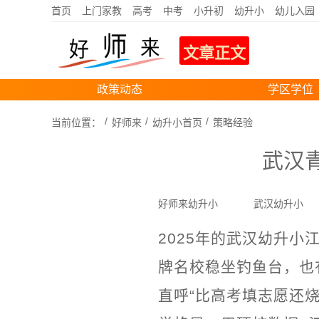
首页
上门家教
高考
中考
小升初
幼升小
幼儿入园
文章正文
政策动态
学区学位
当前位置：
好师来
幼升小首页
策略经验
武汉
好师来幼升小
武汉幼升小
2025年的武汉幼升小
牌名校稳坐钓鱼台，也
直呼“比高考填志愿还烧