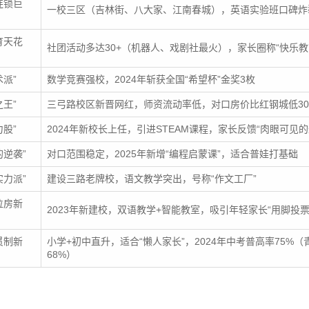
连锁巨
一校三区（吉林街、八大家、江南春城），英语实验班口碑炸
育天花
社团活动多达30+（机器人、戏剧社最火），家长圈称“快乐教
术派”
数学竞赛强校，2024年斩获全国“希望杯”金奖3枚
之王”
三弓路校区新晋网红，师资流动率低，对口房价比红钢城低30
力股”
2024年新校长上任，引进STEAM课程，家长反馈“肉眼可见的
的逆袭”
对口范围稳定，2025年新增“编程启蒙课”，适合普娃打基础
实力派”
建设三路老牌校，语文教学突出，号称“作文工厂”
位房新
2023年新建校，双语教学+智能教室，吸引年轻家长“用脚投票
贯制新
小学+初中直升，适合“懒人家长”，2024年中考普高率75%（
68%）