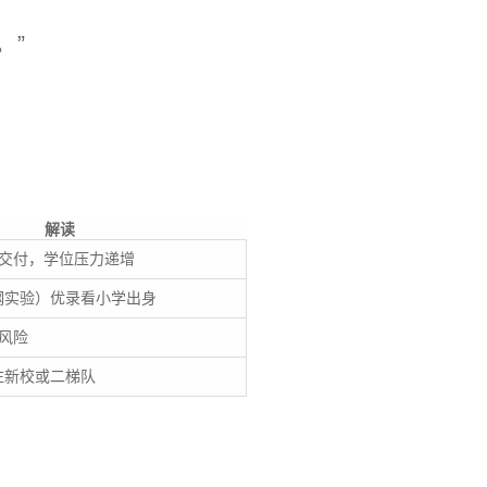
。”
解读
盘交付，学位压力递增
钢实验）优录看小学出身
风险
注新校或二梯队