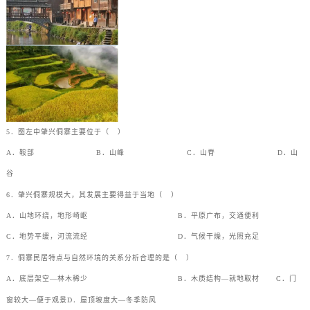
5．图左中肇兴侗寨主要位于（
）
A．鞍部
B．山峰
C．山脊
D．山
谷
6．肇兴侗寨规模大，其发展主要得益于当地（
）
A．山地环绕，地形崎岖
B．平原广布，交通便利
C．地势平缓，河流流经
D．气候干燥，光照充足
7．侗寨民居特点与自然环境的关系分析合理的是（
）
A．底层架空—林木稀少
B．木质结构—就地取材
C．门
窗较大—便于观景
D．屋顶坡度大—冬季防风