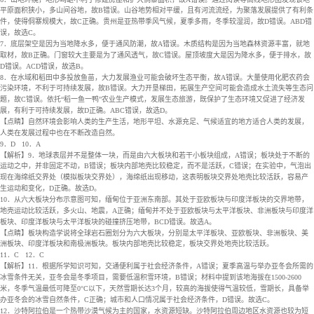
平原面积狭小，多山间谷地，故B错误。山谷地势相对平缓，且有河流流经，为聚落发展提供了有利条
件，使得侗寨规模大，故C正确。贵州是亚热带季风气候，夏季多雨，冬季较湿润，故D错误。ABD错
误，故选C。
7．底层架空是因为当地降水多，便于通风防潮，故A错误。木质结构是因为当地森林资源丰富，就地
取材，故B正确。门窗较大主要是为了通风透气，故C错误。屋顶坡度大是因为降水多，便于排水，故
D错误。ACD错误，故选B。
8．在水域和稻田中多投放鱼苗，大力发展渔业可能会破坏生态平衡，故A错误。大量使用化肥农药会
污染环境，不利于可持续发展，故B错误。大力开垦梯田，拓展生产空间可能会造成水土流失等生态问
题，故C错误。依托“稻一鱼一鸭”农业生产模式，发展生态旅游，既保护了生态环境又促进了经济发
展，有利于可持续发展，故D正确。ABC错误，故选D。
【点睛】自然环境会影响人类的生产生活，地形平坦、水源充足、气候适宜的地方适合人类的发展，
人类在发展过程中也在不断改造自然。
9．D
10．A
【解析】9．地球表层并不是整体一块，而是由六大板块和若干小板块组成，A错误；板块处于不断的
运动之中，并非固定不动，B错误；板块内部地壳比较稳定，而不是活跃，C错误；在实验中，气泡出
现在海绵纸交界处（模拟板块交界处），海绵纸出现移动，这表明板块交界处地壳比较活跃，容易产
生运动和变化，D正确。故选D。
10．从六大板块分布示意图可知，缅甸位于亚洲东南部。其处于亚欧板块与印度洋板块的交界地带，
地壳运动比较活跃，多火山、地震，A正确；缅甸并不处于亚欧板块与太平洋板块、非洲板块与印度洋
板块、印度洋板块与太平洋板块的碰撞挤压地带，BCD错误。故选A。
【点睛】板块构造学说将全球岩石圈划分为六大板块，分别是太平洋板块、亚欧板块、非洲板块、美
洲板块、印度洋板块和南极洲板块。板块内部地壳比较稳定，板块交界处地壳比较活跃。
11．C
12．C
【解析】11．根据所学知识可知，交通便利属于社会经济条件，A错误；夏季高温与举办亚冬会所需的
冰雪条件无关，亚冬会是冬季项目，需要低温积雪环境，B错误；材料中提到该地海拔在1500-2600
米，冬季气温最低可降至0°C以下，天然雪期长达3个月，较高的海拔使得气温较低，雪期长，具备举
办亚冬会的冰雪自然条件，C正确；城市和人口情况属于社会经济条件，D错误。故选C。
12．沙特阿拉伯是一个热带沙漠气候为主的国家，水资源短缺。沙特阿拉伯周边地区水资源也较为短