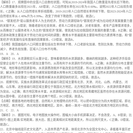
【解析】17．观察图中的全国人口总数柱状图，可知从2019-2024年我国人口数量是先增长后下降的，
人口数量最多出现在2021年，AB错误；人口自然增长率在2022年为-0.60‰，说明2022年人口出现负增
长，C正确；从人口自然增长率折线图看，2019-2023年人口自然增长率持续下降，但2023-2024年人口
自然增长率从-1.48‰升为-0.99‰，改变了持续下降趋势，D错误。故选C。
18．“银发经济”是以服务老年人为主的经济，劳动力资源短缺与“银发经济”成为拉动经济发展重要力量
的关联不大，A错误；随着老龄化社会到来，老年人口增长迅速，对老年服务、老年产品等需求增多，
从而推动了以服务老年人为主的“银发经济”发展，使其成为拉动我国经济发展的重要力量，B正确；延
迟退休政策主要是关于劳动力就业时间的调整；教育水平普遍提高主要影响劳动力素质等方面，和“银
发经济”的发展均没有直接的因果联系，CD错误。故选B。
【点睛】我国面临的人口问题主要包括出生率持续下降、人口老龄化加速、性别比失衡、劳动力供给
减少、养老负担加重、区域人口分布不均等。
19．A
20．A
【解析】19．水资源税实行从量计征，意味着使用的水资源越多，缴纳的税就越多。这种经济手段会
促使企业和个人在用水时更加注重节约，从而有利于水资源的节约利用，A正确；水资源的分布主要受
气候、地形等自然因素影响，水资源费改税并不能改变自然因素，所以无法使水资源均匀分布，B错
误；解决水资源季节分布不均通常采取修建水库等水利工程措施，C错误；虽然水资源费改税能促进水
资源节约，但仅靠这一措施不能根本解决水资源短缺的状况，D错误。故选A。
20．观察可知，实施水资源税改革试点省级行政区域主要有北京、天津、河北、山西、内蒙古、河
南、山东等。这些省级行政区域主要位于我国北方地区。北方地区降水相对较少，水资源供需矛盾较
为突出，A正确；南方地区降水丰富，水资源相对充足；西北地区和青藏地区虽然也存在水资源问题，
但从图中看，试点省份主要不在这两个地区，BCD错误。故选A。
【点睛】根据各地的地理位置、自然和人文地理特点的不同，可以把中国划分为四大地理区域，即北
方地区、南方地区、西北地区和青藏地区。其中，秦岭—淮河一线是北方地区和南方地区的分界线。
21．C
22．A
【解析】21．据图可知，电子地图放大操作时，图幅大小由手机屏幕决定，不会改变，A、B错误；比
例尺=图上距离/实地距离，放大后，图上距离相对实地距离变大，所以比例尺变大，C正确，D错误。
故选C。
22．北京中轴线是历史文化遗产，入选世界遗产名录，体现北京作为全国文化中心，承载着丰富历史