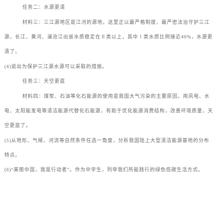
任务二：水源更清
材料三：三江源地区是江河的源地。这里正以最严格制度、最严密法治守护三江
源，长江、黄河、澜沧江出省水质稳定在Ⅱ类以上，其中Ⅰ类水质比例接近40%，水源更
清了。
(4)说出为保护三江源水源可以采取的措施。
任务三：天空更蓝
材料四：煤炭、石油等化石能源的使用是我国大气污染的主要原因。用风电、水
电、太阳能发电等清洁能源代替化石能源，有助于优化能源消费结构，改善环境质量，天
空更蓝了。
(5)从地形、气候、河流等自然条件任选一角度，分析我国陆上大型清洁能源基地的分布
特点。
(6)“美丽中国，我是行动者”。作为中学生，列举我们所能践行的绿色低碳生活方式。