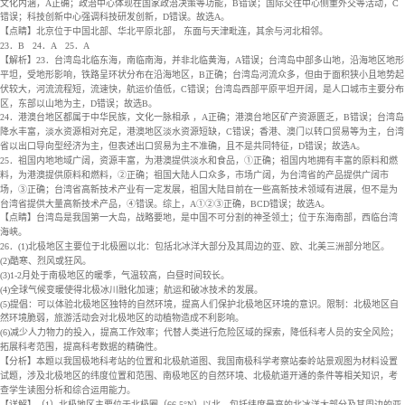
文化内涵，A正确；政治中心体现在国家政治决策等功能，B错误；国际交往中心侧重外交等活动，C
错误；科技创新中心强调科技研发创新，D错误。故选A。
【点睛】北京位于中国北部、华北平原北部， 东面与天津毗连，其余与河北相邻。
23．B
24．A
25．A
【解析】23．台湾岛北临东海，南临南海，并非北临黄海，A错误；台湾岛中部多山地，沿海地区地形
平坦，受地形影响，铁路呈环状分布在沿海地区，B正确；台湾岛河流众多，但由于面积狭小且地势起
伏较大，河流流程短，流速快，航运价值低，C错误；台湾岛西部平原平坦开阔，是人口城市主要分布
区，东部以山地为主，D错误；故选B。
24．港澳台地区都属于中华民族，文化一脉相承 ，A正确；港澳台地区矿产资源匮乏，B错误；台湾岛
降水丰富，淡水资源相对充足，港澳地区淡水资源短缺，C错误；香港、澳门以转口贸易等为主，台湾
省以出口导向型经济为主，但表述出口贸易为主不准确，且不是共同特征，D错误；故选A。
25．祖国内地地域广阔，资源丰富，为港澳提供淡水和食品，①正确；祖国内地拥有丰富的原料和燃
料，为港澳提供原料和燃料，②正确；祖国大陆人口众多，市场广阔，为台湾省的产品提供广阔市
场，③正确；台湾省高新技术产业有一定发展，祖国大陆目前在一些高新技术领域有进展，但不是为
台湾省提供大量高新技术产品，④错误。综上，A①②③正确，BCD错误；故选A。
【点睛】台湾岛是我国第一大岛，战略要地，是中国不可分割的神圣领土；位于东海南部，西临台湾
海峡。
26．(1)北极地区主要位于北极圈以北：包括北冰洋大部分及其周边的亚、欧、北美三洲部分地区。
(2)酷寒、烈风或狂风。
(3)1-2月处于南极地区的暖季，气温较高，白昼时间较长。
(4)全球气候变暖使得北极冰川融化加速；航运和破冰技术的发展。
(5)提倡：可以体验北极地区独特的自然环境，提高人们保护北极地区环境的意识。限制：北极地区自
然环境脆弱，旅游活动会对北极地区的动植物造成不利影响。
(6)减少人力物力的投入，提高工作效率；代替人类进行危险区域的探索，降低科考人员的安全风险；
拓展科考范围，提高科考数据的精确性。
【分析】本题以我国极地科考站的位置和北极航道图、我国南极科学考察站秦岭站景观图为材料设置
试题，涉及北极地区的纬度位置和范围、南极地区的自然环境、北极航道开通的条件等相关知识，考
查学生读图分析和综合运用能力。
【详解】（1）北极地区主要位于北极圈（66.5°N）以北，包括纬度最高的北冰洋大部分及其周边的亚