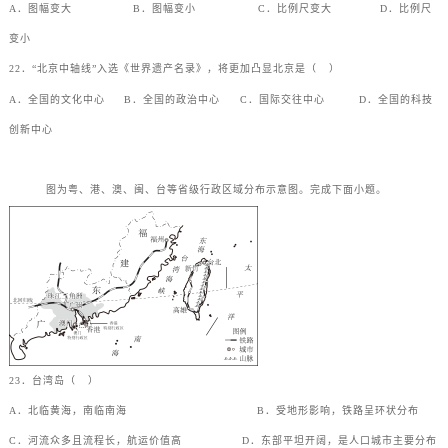
A．图幅变大
B．图幅变小
C．比例尺变大
D．比例尺
变小
22．“北京中轴线”入选《世界遗产名录》，将更加凸显北京是（
）
A．全国的文化中心
B．全国的政治中心
C．国际交往中心
D．全国的科技
创新中心
图为粤、港、澳、闽、台等省级行政区域分布示意图。完成下面小题。
23．台湾岛（
）
A．北临黄海，南临南海
B．受地形影响，铁路呈环状分布
C．河流众多且流程长，航运价值高
D．东部平坦开阔，是人口城市主要分布