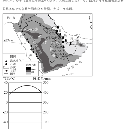
2600米，冬季气温最低可降至0℃以下，天然雪期长达3个月。图为沙特阿拉伯地形及利
雅得多年平均各月气温和降水量图。完成下面小题。