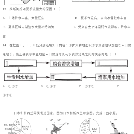
13．推断阿姆河夏季流量大的原因（
）
A．山地降水丰富，大量汇集
B．夏季气温高，高山冰雪融水丰富
C．夏季区域内湖泊水大量补给河流
D．受来自太平洋湿润气流影响，降水丰
富
14．在框图Ⅰ、Ⅱ、Ⅲ处分别选填如下内容：①扩大耕地面积②水资源短缺加剧③人口快
速增长，能正确表示中亚地区人口快速增长与水资源短缺之间的关系的是（
）
A．①②③
B．①③②
C．②①③
D．
③①②
日本和新西兰同属发达国家。图为日本和新西兰示意图。完成下面小题。