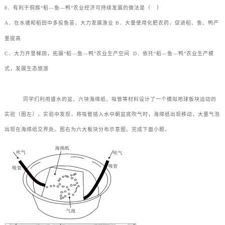
8．有利于侗族“稻—鱼—鸭”农业经济可持续发展的做法是（
）
A．在水塘和稻田中多投鱼苗，大力发展渔业
B．大量使用化肥农药，促进稻、鱼、鸭产
量提高
C．大力开垦梯田，拓展“稻—鱼—鸭”农业生产空间
D．依托“稻—鱼—鸭”农业生产模
式，发展生态旅游
同学们利用盛水的盆、六块海绵纸、吸管等材料设计了一个模拟地球板块运动的
实验（图左），实验中发现，将吸管插入水中朝盆底吹气时，海绵纸出现移动，大量气泡
出现在海绵纸交界处。图右为六大板块分布示意图。完成下面小题。