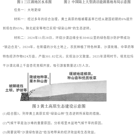
任务一：大地更绿
材料一：经过多年的综合治理，黄土高原的植被覆盖率已经从建国初期的6%提升
到现在的65%，陕北延安等地已实现“绿染山林”的生态逆转。
材料二：2024年11月28日，环绕沙漠边缘全长3046公里的绿色阻沙防护带成功
“锁边合龙”。2024年，在新疆的沙化土地上，农民种植了特色林果、沙漠玫瑰、中草药等
特色经济作物624万亩，产值301.82亿元，实现治沙又致富。2025年清明时节，塔克拉玛
干沙漠北缘上千亩杏花竞相开放，吸引游客数量达3万人次。
(1)结合图3，列举黄土高原实现“绿染山林”生态逆转所采取的措施。
(2)气候干旱是治沙难的重要原因。分析塔里木盆地气候干旱的原因。
(3)简要说明“沙漠绿色锁边”给当地带来的经济效益和生态效益。