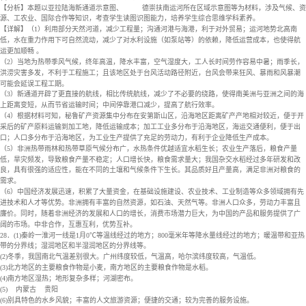
【分析】本题以亚拉陆海新通道示意图、
德崇扶南运河所在区域示意图等为材料，涉及气候、资
源、工农业、国际合作等知识，考查学生读图识图能力，培养学生综合思维学科素养。
【详解】（1）利用部分天然河道，减少工程量；沟通河港与海港，利于对外贸易；运河地势北高南
低，水在重力作用下可自然流动，减少了对水利设施（如泵站等）的依赖，降低运营成本，也使得航
运更加顺畅 。
（2）当地为热带季风气候，终年高温，降水丰富，空气湿度大，工人长时间劳作容易中暑；雨季长，
洪涝灾害多发，不利于工程施工；且该地区处于台风活动路径附近，台风会带来狂风、暴雨和风暴潮
可能会延误工程工期。
（3）新通道开辟了更直接的航线，相比传统航线，减少了不必要的绕路，使得南美洲与亚洲之间的海
上距离变短，从而节省运输时间；中间停靠港口减少，提高了航行效率。
（4）根据材料可知，秘鲁矿产资源集中分布在安第斯山区，沿海地区距离矿产产地相对较近，便于开
采后的矿产原料运输到加工地，降低运输成本；加工工业多分布于沿海地区，海运交通便利，便于出
口；人口多分布于沿海地区，为工业生产提供了充足的劳动力，有利于企业降低生产成本。
（5）非洲热带雨林和热带草原气候分布广，水热条件优越适宜水稻生长；农业生产落后，粮食产量
低，旱灾频发，导致粮食产量不稳定；人口增长快，粮食需求量大；我国杂交水稻经过多年研发和改
良，具有很强的适应性，能在不同的土壤和气候条件下生长。其品质好且产量高，满足非洲对粮食的
需求。
（6）中国经济发展迅速，积累了大量资金，在基础设施建设、农业技术、工业制造等众多领域拥有先
进技术和人才等优势。非洲拥有丰富的自然资源，如石油、天然气等。非洲人口众多，劳动力丰富且
廉价。同时，随着非洲经济的发展和人口的增长，消费市场潜力巨大，为中国的产品和服务提供了广
阔的市场。中非合作，互惠互利，优势互补。
28．(1)秦岭一淮河一线是1月0℃等温线经过的地方；800毫米年等降水量线经过的地方；暖温带和亚热
带的分界线；湿润地区和半湿润地区的分界线等。
(2)冬季，我国南北气温差别很大。广州纬度较低，气温高，哈尔滨纬度较高，气温低。
(3)北方地区的主要粮食作物是小麦，南方地区的主要粮食作物是水稻。
(4)南方地区湿热；地形复杂多样；河湖密布。
(5)
内蒙古
贵阳
(6)别具特色的水乡风貌；丰富的人文旅游资源；便捷的交通；较为完善的服务设施。