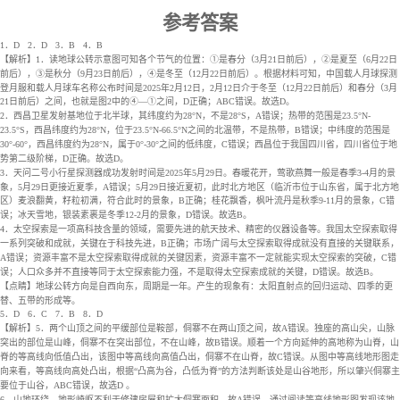
参考答案
1．D
2．D
3．B
4．B
【解析】1．读地球公转示意图可知各个节气的位置：①是春分（3月21日前后），②是夏至（6月22日
前后），③是秋分（9月23日前后），④是冬至（12月22日前后）。根据材料可知，中国载人月球探测
登月服和载人月球车名称公布时间是2025年2月12日，2月12日介于冬至（12月22日前后）和春分（3月
21日前后）之间，也就是图2中的④—①之间，D正确；ABC错误。故选D。
2．西昌卫星发射基地位于北半球，其纬度约为28°N，不是28°S，A错误；热带的范围是23.5°N-
23.5°S，西昌纬度约为28°N，位于23.5°N-66.5°N之间的北温带，不是热带，B错误；中纬度的范围是
30°-60°，西昌纬度约为28°N，属于0°-30°之间的低纬度，C错误；西昌位于我国四川省，四川省位于地
势第二级阶梯，D正确。故选D。
3．天问二号小行星探测器成功发射时间是2025年5月29日。春暖花开，莺歌燕舞一般是春季3-4月的景
象，5月29日更接近夏季，A错误；5月29日接近夏初，此时北方地区（临沂市位于山东省，属于北方地
区）麦浪翻黄，籽粒初满，符合此时的景象，B正确；桂花飘香，枫叶流丹是秋季9-11月的景象，C错
误；冰天雪地，银装素裹是冬季12-2月的景象，D错误。故选B。
4．太空探索是一项高科技含量的领域，需要先进的航天技术、精密的仪器设备等。我国太空探索取得
一系列突破和成就，关键在于科技先进，B正确；市场广阔与太空探索取得成就没有直接的关键联系，
A错误；资源丰富不是太空探索取得成就的关键因素，资源丰富不一定就能实现太空探索的突破，C错
误；人口众多并不直接等同于太空探索能力强，不是取得太空探索成就的关键，D错误。故选B。
【点睛】地球公转方向是自西向东，周期是一年。产生的现象有：太阳直射点的回归运动、四季的更
替、五带的形成等。
5．D
6．C
7．B
8．D
【解析】5．两个山顶之间的平缓部位是鞍部，侗寨不在两山顶之间，故A错误。独座的高山尖，山脉
突出的部位是山峰，侗寨不在突出部位，不在山峰，故B错误。顺着一个方向延伸的高地称为山脊，山
脊的等高线向低值凸出，该图中等高线向高值凸出，侗寨不在山脊，故C错误。从图中等高线地形图走
向来看，等高线向高处凸出，根据“凸高为谷，凸低为脊”的方法判断该处是山谷地形，所以肇兴侗寨主
要位于山谷，ABC错误，故选D 。
6．山地环绕，地形崎岖不利于修建房屋和扩大侗寨面积，故A错误。通过阅读等高线地形图发现该地