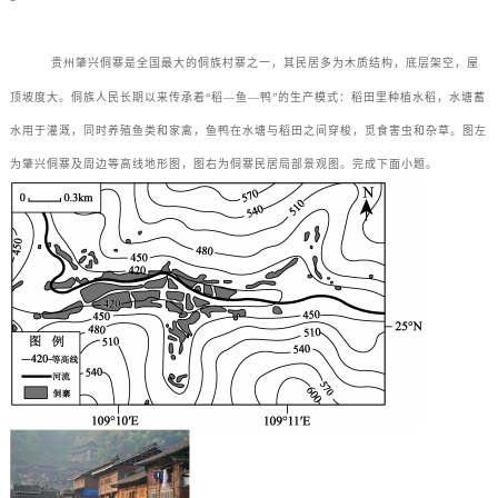
贵州肇兴侗寨是全国最大的侗族村寨之一，其民居多为木质结构，底层架空，屋
顶坡度大。侗族人民长期以来传承着“稻—鱼—鸭”的生产模式：稻田里种植水稻，水塘蓄
水用于灌溉，同时养殖鱼类和家禽，鱼鸭在水塘与稻田之间穿梭，觅食害虫和杂草。图左
为肇兴侗寨及周边等高线地形图，图右为侗寨民居局部景观图。完成下面小题。