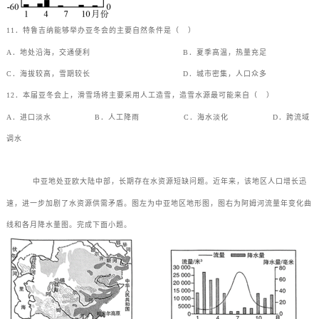
11．特鲁吉纳能够举办亚冬会的主要自然条件是（
）
A．地处沿海，交通便利
B．夏季高温，热量充足
C．海拔较高，雪期较长
D．城市密集，人口众多
12．本届亚冬会上，滑雪场将主要采用人工造雪，造雪水源最可能来自（
）
A．进口淡水
B．人工降雨
C．海水淡化
D．跨流域
调水
中亚地处亚欧大陆中部，长期存在水资源短缺问题。近年来，该地区人口增长迅
速，进一步加剧了水资源供需矛盾。图左为中亚地区地形图，图右为阿姆河流量年变化曲
线和各月降水量图。完成下面小题。