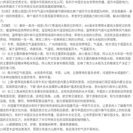
(7)传承历史优秀文化；增强中华民族的文化认同；有利于中国文化在世界的传播，提升中国影响力；
向世界展示了中华传统文化的深厚底蕴和独特魅力。
【分析】本题以我国1月平均气温分布图和春节期间南北两个城市节日景观图为材料，涉及我秦岭—淮
河一线的地理意义、两个城市节日景观差异等知识点，考查学生读图能力和分析问题、解决问题的能
力。
【详解】（1）秦岭一淮河一线是1月0℃等温线大致经过的地方；800毫米年等降水量线大致经过的地
方；暖温带和亚热带的分界线；湿润地区和半湿润地区的分界线；温带季风气候与亚热带季风气候的
分界线；温带落叶阔叶林与亚热带常绿阔叶林的分界线；旱地与水田的分界线；河流有无结冰期的分
界线；作物熟制一年一熟、两年三熟与一年两熟到三熟的分界线；小麦与水稻的分界线等。
（2）冬季，我国南北气温差别很大。广州纬度较低，地处亚热带地区，气温高，哈尔滨位于我国东北
地区，属于温带地区，纬度较高，气温低，两地纬度差异大，气温差异大。
（3）北方主要的粮食作物是小麦，饺子的主要原料是面粉，由小麦加工而成，所以北方大年初一吃饺
子，体现了当地以小麦为主的粮食生产对饮食习惯的影响；南方主要的粮食作物是水稻，年糕和汤圆
的主要原料是糯米等稻米制品，所以南方多食年糕和汤圆，反映了南方以水稻为主的粮食生产决定了
其饮食习惯。
（4）南方地区气侯湿热，水热条件优越；平原、山地、丘陵等地形复杂多样；河湖密布水域面积广，
为多种动植物生长提供条件，食材丰富。
（5）上联“碧草毡房春风马背牛羊壮”描述的是内蒙古草原的景观，对应的省级行政区域是内蒙古自治
区，其简称是内蒙古；下联“酒乡赤水苗寨黔山黄果树”描述的是贵州省，贵州省的行政中心是贵阳。
（6）长江三角洲地区有众多著名的旅游景点，还有别具特色的水乡风貌；丰富的人文景观和自然景观
等旅游资源；便捷的交通，该地区铁路、公路、航空等交通发达，便于游客的往来；较为完善的服务
设施，住宿、餐饮、购物等配套设施齐全，能为游客提供良好的旅游体验。
（7）中国春节申遗成功有利于更好地传承和弘扬中国春节这一传统节日文化，让更多的人了解春节所
蕴含的丰富文化内涵，增强民族文化认同感和自豪感；春节申遗成功可以提升春节在国际上的知名度
和影响力，有利于中国文化在世界的传播，促进中外文化交流，让世界更好地了解中国文化，展示中
国的文化软实力；向世界展示了中华传统文化的深厚底蕴和独特魅力。
29．(1)坡脚建挡土坝、护坡；陡坡植树种草；缓坡修建梯田。
(2)塔里木盆地远离海洋，周围又有高大山脉环抱，来自海洋的气流不易到达。