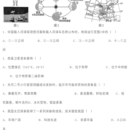
1．中国载人月球探测登月服和载人月球车名称公布时，地球运行至图2中的（
）
A．①—②之间
B．②—③之间
C．③—④之间
D．④—①之
间
2．西昌卫星发射基地（
）
A．位置接近（102°E，28°S）
B．位于热带
C．位于中纬度
D．位于地势第二级阶梯
3．天问二号小行星探测器成功发射时，临沂市可能欣赏到的景象是（
）
A．春暖花开，莺歌燕舞
B．麦浪翻黄，籽粒初满
C．桂
花飘香，枫叶流丹
D．冰天雪地，银装素裹
4．我国太空探索取得了一系列突破和成就，其关键是我国（
）
A．市场广阔
B．科技先进
C．资源丰富
D．人口众
多