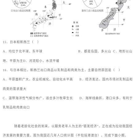
15．日本和新西兰（
）
A．均位于北半球、东半球
B．都是岛国、多火山
C．地形以山
地、平原为主
D．河流短小，水流平缓
16．与日本相比，新西兰出口商品以乳制品和肉类为主，主要自然原因是（
）
A．平原面积广大，农业机械化、自动化水平高
B．经济发达，国内市场对乳制品和
肉类的需求量大
C．温带海洋性气候分布广，适合多汁牧草生长
D．海岸线曲折，港口众多，有利于
乳制品和肉类出口
随着老龄化社会的到来，以服务老年人为主的“银发经济”，正在成为拉动我国经
济发展的重要力量。图为我国近几年人口统计图（不包括港澳台）。完成下面小题。