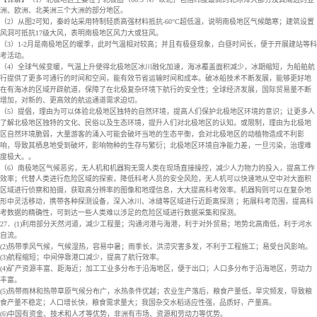
洲、欧洲、北美洲三个大洲的部分地区。
（2）从图2可知，秦岭站采用特制轻质高强材料抵抗-60°C超低温，说明南极地区气候酷寒；建筑设置
风洞可抵抗17级大风，表明南极地区风力大或狂风。
（3）1-2月是南极地区的暖季，此时气温相对较高；并且有极昼现象，白昼时间长，便于开展建站等科
考活动。
（4）全球气候变暖，气温上升使得北极地区冰川融化加速，海冰覆盖面积减少，冰期缩短，为船舶航
行提供了更多可通行的时间和空间，能有效节省运输时间和成本。破冰船技术不断发展，能够更好地
在有海冰的区域开辟航道，保障了在北极复杂环境下航行的安全性；全球经济发展，国际贸易量不断
增加，对新的、更高效的航运通道需求迫切。
（5）提倡，理由为可以体验北极地区独特的自然环境，提高人们保护北极地区环境的意识；让更多人
了解北极地区独特的文化、民俗以及生态环境，提升人们对北极地区的认知。或限制，理由为北极地
区自然环境脆弱，大量游客的涌入可能会破坏当地的生态平衡，会对北极地区的动植物造成不利影
响，导致其栖息地受到破坏，影响物种的生存与繁衍；北极地区环境自净能力差，一旦污染，治理难
度极大。。
（6）南极地区气候恶劣，无人机和机器狗无需人类在现场直接操控，减少人力物力的投入，提高工作
效率；代替人类进行危险区域的探索，降低科考人员的安全风险，无人机可以快速地从空中对大面积
区域进行侦察和拍摄，获取高分辨率的图像和地理信息，大大提高科考效率。机器狗则可以在复杂地
形中灵活移动，携带各种探测设备，深入冰川、冰缝等区域进行近距离探测 ；拓展科考范围，提高科
考数据的精确性，可到达一些人类难以涉足的危险区域进行数据采集和探测。
27．(1)利用部分天然河道，减少工程量；沟通河港与海港，利于对外贸易；地势北高南低，利于河水
自流。
(2)热带季风气候，气候湿热，容易中暑；雨季长，洪涝灾害多发，不利于工程施工；易受台风影响。
(3)航程缩短；中间停靠港口减少，提高了航行效率。
(4)矿产资源丰富、距海近；加工工业多分布于沿海地区，便于出口；人口多分布于沿海地区，劳动力
丰富。
(5)热带雨林和热带草原气候分布广，水热条件优越；农业生产落后，粮食产量低，旱灾频发，导致粮
食产量不稳定；人口增长快，粮食需求量大；我国杂交水稻适应性强，品质好，产量高。
(6)中国有资金、技术和人才等优势，非洲有市场、资源和劳动力等优势。