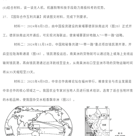
(6)结合材料，谈一谈无人机、机器狗等科技手段助力南极科考的优势。
27．【国际合作互利共赢】阅读图文材料，完成下列要求。
材料一：2024年8月5日，由中国投资建设的柬埔寨德崇扶南运河（图20）正式开
工。德崇扶南运河开通后，可实现河海联运，使柬埔寨更好地融入“一带一路”战略。
材料二：2024年11月14日，中国和秘鲁共建“一带一路”重点项目钱凯港开港，开
启亚拉陆海新通道（图18）。钱凯港投运后，南美洲的货物就可以通过陆上或海上支线运
输到钱凯港，再由钱凯港通过远洋航线至亚太，从南美洲出口至亚洲市场的货物运输时间
将从35天缩短至23天。
材料三：2025年4月9日，中非合作高峰论坛在福州举行，粮食安全与农业发展是
中非合作的核心领域之一。我国农业专家对当地人员进行技术培训，选育了适合当地环境
的水稻品种，使我国杂交水稻香飘非洲（图22）。