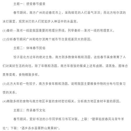
主题一：感受春节盛景
春节期间，南方广州的迎春花市上，采购鲜花的人们喜气洋洋；而北方哈尔滨的
冰灯展里，观赏冰灯的人们犹如步入神话中的水晶宫。
(1)秦岭—淮河一线是我国重要的地理分界线。列举秦岭—淮河一线的地理意义。
(2)分析春节期间广州和哈尔滨两个城市节日景观差异大的原因。
主题二：体味春节民俗
饺子是北方过年的绝对主角，南方则多数做年糕和汤圆，这些春节美食寄寓了人
们对美好生活的向往。除了年糕和汤圆，南方年夜饭的餐桌上还有卤鹅、清蒸鱼、腊味合
蒸等菜肴，食物精致多样。
(3)北方大年初一吃饺子，南方多食年糕和汤圆。说明我国主要粮食作物的分布与饮食习
惯的关系。
(4)精致多样的食物与南方地区丰富的食材密切相关，分析南方地区食材丰富的原因。
主题三：传承春节文化
春节期间，爱好书法的小华同学练习书写对联。上联：“碧草毡房春风马背牛羊
壮”；下联：“酒乡赤水苗寨黔山黄果树”。