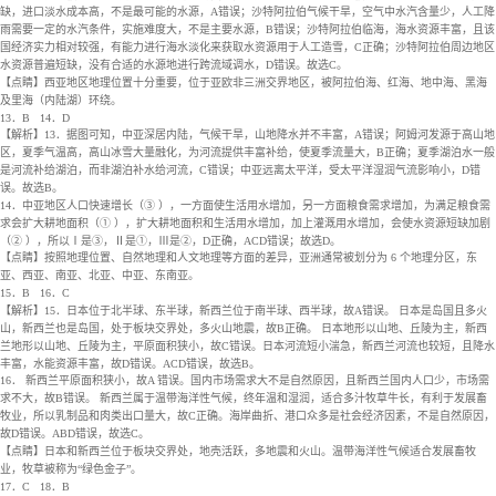
缺，进口淡水成本高，不是最可能的水源，A错误；沙特阿拉伯气候干旱，空气中水汽含量少，人工降
雨需要一定的水汽条件，实施难度大，不是主要水源，B错误；沙特阿拉伯临海，海水资源丰富，且该
国经济实力相对较强，有能力进行海水淡化来获取水资源用于人工造雪，C正确；沙特阿拉伯周边地区
水资源普遍短缺，没有合适的水源地进行跨流域调水，D错误。故选C。
【点睛】西亚地区地理位置十分重要，位于亚欧非三洲交界地区，被阿拉伯海、红海、地中海、黑海
及里海（内陆湖）环绕‌。
13．B
14．D
【解析】13．据图可知，中亚深居内陆，气候干旱，山地降水并不丰富，A错误；阿姆河发源于高山地
区，夏季气温高，高山冰雪大量融化，为河流提供丰富补给，使夏季流量大，B正确；夏季湖泊水一般
是河流补给湖泊，而非湖泊补水给河流，C错误；中亚远离太平洋，受太平洋湿润气流影响小，D错
误。故选B。
14．中亚地区人口快速增长（③ ），一方面使生活用水增加，另一方面粮食需求增加，为满足粮食需
求会扩大耕地面积（① ），扩大耕地面积和生活用水增加，加上灌溉用水增加，会使水资源短缺加剧
（② ），所以Ⅰ是③，Ⅱ是①，Ⅲ是②，D正确，ACD错误；故选D。
【点睛】按照地理位置、自然地理和人文地理等方面的差异，亚洲通常被划分为 6 个地理分区，东
亚、西亚、南亚、北亚、中亚、东南亚。
15．B
16．C
【解析】15．日本位于北半球、东半球，新西兰位于南半球、西半球，故A错误。 日本是岛国且多火
山，新西兰也是岛国，处于板块交界处，多火山地震，故B正确。 日本地形以山地、丘陵为主，新西
兰地形以山地、丘陵为主，平原面积狭小，故C错误。日本河流短小湍急，新西兰河流也较短，且降水
丰富，水能资源丰富，故D错误。ACD错误，故选B。
16． 新西兰平原面积狭小，故A 错误。国内市场需求大不是自然原因，且新西兰国内人口少，市场需
求不大，故B错误。 新西兰属于温带海洋性气候，终年温和湿润，适合多汁牧草牛长，有利于发展畜
牧业，所以乳制品和肉类出口量大，故C正确。海岸曲折、港口众多是社会经济因素，不是自然原因，
故D错误。ABD错误，故选C。
【点睛】日本和新西兰位于板块交界处，地壳活跃，多地震和火山。温带海洋性气候适合发展畜牧
业，牧草被称为“绿色金子”。
17．C
18．B