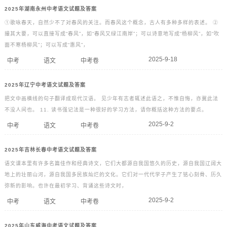
2025年湖南永州中考语文试题及答案
①歌咏春天，自然少不了对春风的关注。而春风这个概念，古人有多种多样的表述。 ②
撮其大要，可以直接写成“春风”，如“春风又绿江南岸”；可以诗意地写成“杨柳风”，如“吹
面不寒杨柳风”；可以写成“惠风”，
2025-9-18
中考
语文
中考卷
2025年辽宁中考语文试题及答案
把文中画横线的句子翻译成现代汉语。 见少年有志者辄述此语之，不惟自悔，亦冀此法
不没人间也。 11. 读书强记法是一种很好的学习方法，请你概括这种方法的要点。
2025-9-2
中考
语文
中考卷
2025年吉林长春中考语文试题及答案
语文课本里有许多名篇佳作和经典诗文，它们大都源自我国悠久的历史，源自我国辽阔大
地上的壮丽山河，源自我国多民族灿烂的文化。它们对一代代学子产生了铭心刻骨、历久
弥新的影响。也许在最初学习、背诵这些诗文时，
2025-9-2
中考
语文
中考卷
2025年山东威海中考语文试题及答案