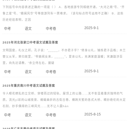
下列括号中内容表述正确的一项是（ ） A．各地旅游专列相继开通，“大河之南”号、“齐
鲁之星”号、“赣闽风华”号等旅游列车一票难求。（该句标点符号运用不正确） B．这些
历史经验表明，正因
2025-9-1
中考
语文
中考卷
2025年河北张家口中考语文试题及答案
文明国度，礼仪之邦。孔子说：“_____，不亦君子乎？”修身以礼，锤炼君子品格；木兰
替父从军，荣归故里，“爷娘闻女来，_____”，爱亲以礼，充满家庭温暖；宋濂跋涉百
里，向先达请教、“余立侍左右，援疑
2025-9-1
中考
语文
中考卷
2025年重庆南川中考语文试题及答案
令人眼花缭乱的立交桥、穿楼而过的轻轨、屋顶上的公路……无不彰显着重庆独特的气
质。流光yì彩的山城夜景、蜿蜒曲折的古街古巷、横跨天堑的各式大桥、精妙绝伦的大足
石刻、妙手偶得的三峡风光……无不让人震hàn
2025-8-15
中考
语文
中考卷
2025年广东东莞中考语文试题及答案