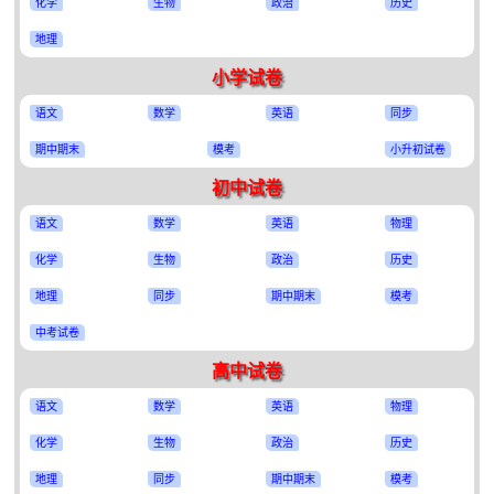
化学
生物
政治
历史
地理
小学试卷
语文
数学
英语
同步
期中期末
模考
小升初试卷
初中试卷
语文
数学
英语
物理
化学
生物
政治
历史
地理
同步
期中期末
模考
中考试卷
高中试卷
语文
数学
英语
物理
化学
生物
政治
历史
地理
同步
期中期末
模考