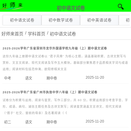
初中语文试卷
初中语文试卷
初中数学试卷
初中英语试卷
初
好师来首页
学科首页
初中语文试卷
2025-2026学年广东省深圳市龙华外国语学校九年级（上）期中语文试卷
这份九年级上册期中语文试卷以 “君子风骨” 为核心主题，涵盖基础积累、古诗文默写与
赏析、文言文阅读、现代文阅读及写作五大模块。基础部分聚焦君子品质相关字词与成语
运用；阅读材料包括范仲淹、欧阳修相关文言
2025-11-20
中考
语文
期中卷
2025-2026学年广东省广州市执信中学八年级（上）期中语文试卷
试卷分为积累与运用、阅读与鉴赏、写作三部分，共 60 分。积累运用部分考查字音、字
形、成语、病句、诚信主题任务及古诗文默写；阅读鉴赏涵盖文言诗文、现代文阅读
（“搭子” 社交、窗前的母亲）及名著阅读（《
2025-11-20
初二
语文
期中卷