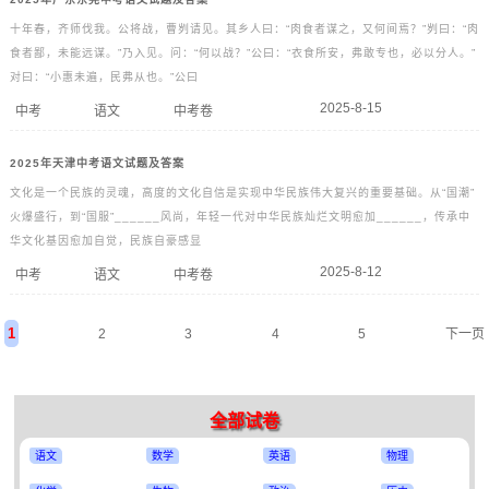
十年春，齐师伐我。公将战，曹刿请见。其乡人曰：“肉食者谋之，又何间焉？”刿曰：“肉
食者鄙，未能远谋。”乃入见。问：“何以战？”公曰：“衣食所安，弗敢专也，必以分人。”
对曰：“小惠未遍，民弗从也。”公曰
2025-8-15
中考
语文
中考卷
2025年天津中考语文试题及答案
文化是一个民族的灵魂，高度的文化自信是实现中华民族伟大复兴的重要基础。从“国潮”
火爆盛行，到“国服”______风尚，年轻一代对中华民族灿烂文明愈加______，传承中
华文化基因愈加自觉，民族自豪感显
2025-8-12
中考
语文
中考卷
1
2
3
4
5
下一页
全部试卷
语文
数学
英语
物理