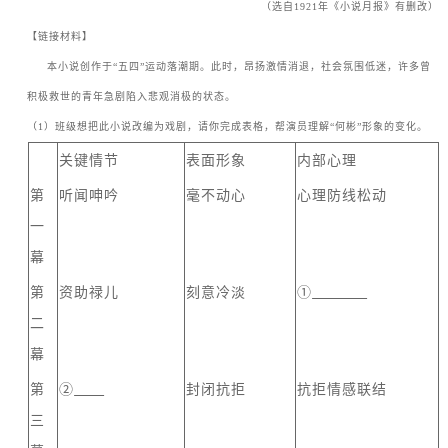
（选自
1921
年《小说月报》有删改）
【链接材料】
ㅤㅤ本小说创作于
“
五四
”
运动落潮期。此时，昂扬激情消退，社会氛围低迷，许多曾
积极救世的青年急剧陷入悲观消极的状态。
（
1
）班级想把此小说改编为戏剧，请你完成表格，帮演员理解
“
何彬
”
形象的变化。
关键情节
表面形象
内部心理
第
听闻呻吟
毫不动心
心理防线松动
一
幕
第
资助禄儿
刻意冷淡
①
二
幕
第
②
封闭抗拒
抗拒情感联结
三