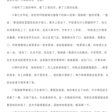
直到天明，才微微地合一合眼。
ㅤㅤ
④
他听了三夜的呻吟，看了三夜的月，想了三夜的往事。
ㅤㅤ
⑤
第七天早起，他忽然问程姥姥对面楼下的病人是谁？程姥姥一面惊讶着，一面
说：
“
那是厨房里跑街的孩子禄儿，那天上街去了，不知道为什么把腿摔坏了，自己
买块膏药贴上了，还是不好。这孩子真可怜，今年才十二岁呢
……”
何彬自己只管穿
衣戴帽，好像没有听见似的，自己走到门边。程姥姥也住了口，端起碗来，刚要出
门，何彬慢慢地从袋里拿出一张钞票来，递给程姥姥说：
“
给那禄儿罢，叫他请大夫
治一治。
”
说完了，头也不回，径自走了。程姥姥一看那巨大的数目，不禁愕然，何
先生也会动起慈悲念头来，这是破天荒的事情呵！她端着碗，站在门口，只管出神。
ㅤㅤ
⑥
呻吟的声音，渐渐地轻了，月儿也渐渐地缺了。何彬还是朦朦胧胧的
——
慈爱
的母亲，天上的繁星，院子里的花
……
他的脑子累极了，竭力地想摈绝这些思想，无
奈这些事只管奔凑了来。
ㅤㅤ
⑦
程姥姥带着禄儿几次来叩门，要跟他道谢；他好像忘记了似的，冷冷地抬起头
来看了一看，又摇了摇头，仍去看他的书。这一天晚饭的时候，何彬告诉程姥姥说他
要调到别的局了，后天早晨便要起身，请她将房租饭钱，都清算一下。