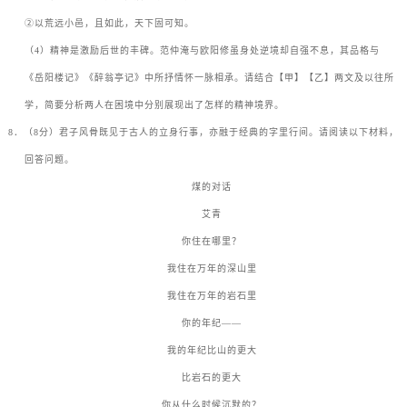
②
以荒远小邑，且如此，天下固可知。
（
4
）精神是激励后世的丰碑。范仲淹与欧阳修虽身处逆境却自强不息，其品格与
《岳阳楼记》《醉翁亭记》中所抒情怀一脉相承。请结合【甲】【乙】两文及以往所
学，简要分析两人在困境中分别展现出了怎样的精神境界。
8
．（
8
分）君子风骨既见于古人的立身行事，亦融于经典的字里行间。请阅读以下材料，
回答问题。
煤的对话
艾青
你住在哪里？
我住在万年的深山里
我住在万年的岩石里
你的年纪
——
我的年纪比山的更大
比岩石的更大
你从什么时候沉默的？