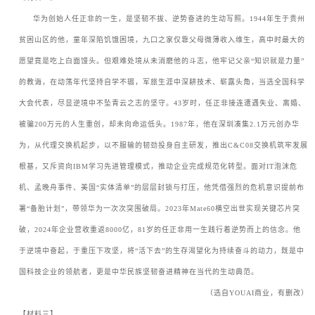
ㅤㅤ华为创始人任正非的一生，是坚韧不拔、逆势奋进的生动写照。
1944
年生于贵州
贫困山区的他，童年深陷饥饿困境，九口之家仅靠父母微薄收入维生，高中时最大的
愿望竟是吃上白面馒头。但艰难处境从未消磨他的斗志，他牢记父亲
“
知识就是力量
”
的教诲，在动荡年代坚持自学不辍，军旅生涯中深耕技术、崭露头角，当选全国科学
大会代表，尽显逆境中不坠青云之志的坚守。
43
岁时，任正非接连遭遇失业、离婚、
被骗
200
万元的人生重创，却未向命运低头。
1987
年，他在深圳凑集
2.1
万元创办华
为，从代理交换机起步，以不服输的韧劲投身自主研发，推出
C&C08
交换机筑牢发展
根基，又斥资向
IBM
学习先进管理模式，推动企业完成规范化转型。面对
IT
泡沫危
机、孟晚舟事件、美国
“
实体清单
”
的层层封锁与打压，他凭借强烈的危机意识提前布
署
“
备胎计划
”
，带领华为一次次突围破局。
2023
年
Mate60
横空出世实现关键芯片突
破，
2024
年企业营收重返
8000
亿，
81
岁的任正非用一生践行着逆势而上的信念。他
于逆境中奋起，于重压下攻坚，将
“
活下去
”
的生存渴望化为持续奋斗的动力，既是中
国科技企业的领航者，更是中华民族坚韧奋进精神在当代的生动典范。
（选自
YOUAI
商业，有删改）
【材料三】