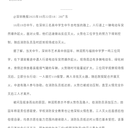
_______
ㅤㅤ
@
深圳晚报
2025
年
10
月
22
日
18
：
28
广东
ㅤㅤ
10
月
19
日中午，在深圳三名高中学生中午去吃饭的路上，人行道上一辆电动车突
然爆炸起火，面对火情，他们迅速做出反应灭火。火势在三位学生的努力下得到控
制，随后消防队员及时赶到现场成功灭火。
ㅤㅤ据了解，当天中午，深圳市艺术高中田喆年、林润熙与福田中学罗一鸣三位同
学，在下课就餐途中遇人行道电动车突然爆炸起火。现场周边有多辆电动车、绿化树
木，旁侧还停放着装载煤气罐的车辆，火势随时可能蔓延扩大。三位同学观察现场情
况后，立即分头行动：一人拨打
119
报警，两人寻找灭火器，随后默契配合开展灭
火，中途有路人参与协助。在消防队员抵达前，火势已被成功压制，直至火情完全扑
灭后三人才离开。
ㅤㅤ被问及挺身而出的原因，林润熙表示不想火势伤及路人、给消防员添加压力，田
喆年称是责任感驱使，学校消防安全教育也让他深知火情危害。三人灭火后虽感后怕
但很自豪，均表示愿在能力范围内继续助人，消防队员抵达时火情已基本受控。该事