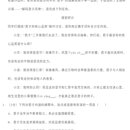
收集作品时，老师发现部分同学对
“
君子
”
的理解局限于单一品质，于是组织了主题研
讨课
——“
解码君子风骨
”
。请完成下列任务。
课堂研讨
同学们围绕
“
君子的核心品质
”
展开讨论，请你用正确字词补全讨论内容。
ㅤㅤ小龙：
“
君子
”
二字离我们太远了，我总觉得有点抽象，你们说，君子最该有的核
心品质是什么呀？
ㅤㅤ小华：我觉得是坚守！就像竹子，风里
①yáo yè
却不折腰，君子面对选择时，
也该有这份不随波逐流的定力。
ㅤㅤ小语：我觉得是仁厚！就像春风，拂过万物时总带着温柔的力量，君子与人相处
时，也该有这份体谅他人的善意。
ㅤㅤ小文：我特别认同！而且这份坚守和仁厚不是凭空来的，只有让箴言住进心里，
用生活里的小事慢慢
②rú yǎng
，才能真正靠近君子的样子。
2
．（
2
分）下列对君子内涵的阐释中，加点成语使用有误的一项是（ ）
A
．君子治学决不断章取义，务必全面理解原意。
B
．君子交友追求相得益彰，共促品德完美展现。