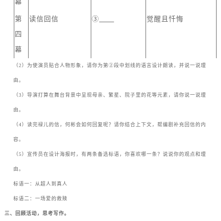
幕
第
读信回信
③
觉醒且忏悔
四
幕
（
2
）为使演员贴合人物形象，请你为第
②
段中划线的语言设计朗读，并说一说理
由。
（
3
）导演打算在舞台背景中呈现母亲、繁星、院子里的花等元素，请你说一说理
由。
（
4
）读完禄儿的信，何彬会如何回复呢？请你结合上下文，帮编剧补充回信的内
容。
（
5
）宣传员在设计海报时，有两条备选标语，你喜欢哪一条？说说你的观点和理
由。
标语一：从超人到真人
标语二：一场爱的救赎
三、回顾活动，思考写作。