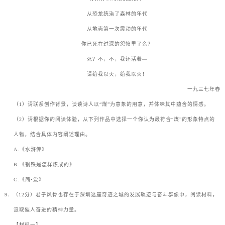
从恐龙统治了森林的年代
从地壳第一次震动的年代
你已死在过深的怨愤里了么？
死？不，不，我还活着
—
请给我以火，给我以火！
一九三七年春
（
1
）请联系创作背景，谈谈诗人以
“
煤
”
为意象的用意，并体味其中蕴含的情感。
（
2
）请根据你的阅读体验，从下列作品中选择一个你认为最符合
“
煤
”
的形象特点的
人物，结合具体内容阐述理由。
A.
《水浒传》
B.
《钢铁是怎样炼成的》
C.
《简
•
爱》
9
．（
12
分）君子风骨也存在于深圳这座奇迹之城的发展轨迹与奋斗群像中，阅读材料，
汲取催人奋进的精神力量。
【材料一】