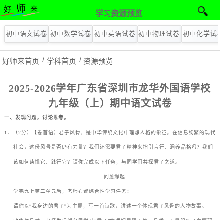
学习资源预览
初中语文试卷
初中数学试卷
初中英语试卷
初中物理试卷
初中化学试
好师来首页
学科首页
资源预览
2025-2026学年广东省深圳市龙华外国语学校
九年级（上）期中语文试卷
一、发现问题，讨论思考。
1
．（
2
分）【卷首语】君子风骨，是中华传统文化中理想人格的象征。在信息纷繁的现代
社会，这份风骨是否仍有力量？我们还需要君子精神来指引言行、涵养品格吗？我们
该如何读懂它、践行它？请你完成以下任务，与同学们共探君子之道。
问题缘起
学完九上第二单元后，老师布置综合性学习任务：
请你以
“
我身边的君子
”
为主题，写一首诗歌，讲述一个体现君子风骨的人物故事。