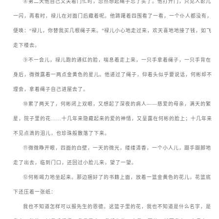
ㅤㅤ
⑧
第二天他自己又关着门忙时，忽然想起绳子忘了买了。他打开门，只见人影儿
一闪，再看时，禄儿在对面门后藏着呢。他踌躇着四围看了一看，一个仆人都没有，
便唤：
“
禄儿，你替我买几根绳子来。
”
禄儿小心地走过来，欢天喜地地接了钱，如飞
走下楼去。
ㅤㅤ
⑨
不一会儿，禄儿跑的通红的脸，喘息着走上来，一只手拿着绳子，一只手背在
身后，微微露着一两点金黄色的星儿。他递过了绳子，仰着头似乎要说话，何彬却不
理会，拿着绳子自己进屋去了。
ㅤㅤ
⑩
累了两天了，何彬闭上双眼，又想起了深夜的病人
——
慈爱的母亲，满天的繁
星，院子里的花
……
十几年来隐藏起来的爱的神情，又呈露在何彬的脸上；十几年来
不见点滴的泪儿，也珍珠般散落了下来。
ㅤㅤ
⑪
微微睁开眼，四面的白壁，一天的微光，缕缕清香，一个小人儿，蹑手蹑脚地
走了出去，临到门口，还回过小脸儿来，望了一望。
ㅤㅤ
⑫
何彬竭力地坐起来。那边捆好了的书籍上面，放着一篮金黄色的花儿，花篮底
下还压着一张纸：
ㅤㅤ我也不知道怎样可以报先生的恩德。这篮子里的花，我也不知道是什么名字，是