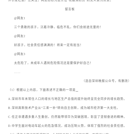
件引发社会广泛关注，网友纷纷为这三位
“
校服消防员
”
的见义勇为点赞。
留言板
ㅤㅤ
@
网友
1
ㅤㅤ三个勇敢的孩子，沉着冷静，临危不乱，你们会前途无量的！
ㅤㅤ
@
网友
2
ㅤㅤ好孩子，社会责任感满满的！将来一定有担当！
ㅤㅤ
@
网友
3
ㅤㅤ太危险了，未成年人遇到危险情况还是要保护好自己！
ㅤㅤ
……
（选自深圳晚报公众号，有删改）
（
1
）根据以上内容，下面表述不正确的一项是
A.
深圳市年末常住人口的增长与地区生产总值的提升始终呈完全同步的增长趋势。
B.
深圳高新技术产业从
“
三来一补
”
转向自主创新，成为城市经济第一大支柱。
C.
任正非遭遇多重人生重创，仍然能带领华为突破困境，彰显了坚韧奋进的精神。
D.
中学生面对电动车起火的危急情况，成功压制火势，体现了强烈的社会责任感。