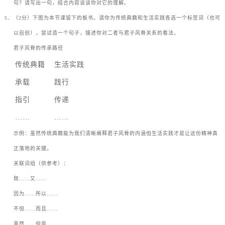
句？请写出一句，结合内容谈谈你对它的理解。
5
．（
2
分）下图为本节课留下的板书。请你为传统典籍和生活实践各选一个标签词（也可
以自创），尝试造一个句子，描述你对二者与君子风骨关系的看法。
君子风骨的传承路径
传统典籍
生活实践
承载
践行
指引
传递
……
……
示例：虽然传统典籍能为我们清晰阐释君子风骨的内涵但生活实践才是让这份精神真
正落地的关键。
关联词组（供参考）：
既
……
又
……
因为
……
所以
……
不但
……
而且
……
虽然
……
但是
……