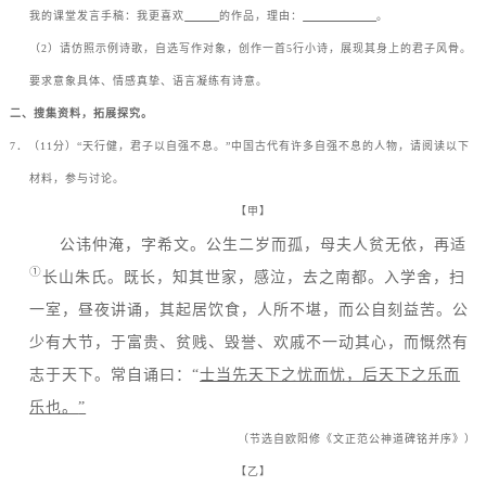
我的课堂发言手稿：我更喜欢
的作品，理由：
。
（
2
）请仿照示例诗歌，自选写作对象，创作一首
5
行小诗，展现其身上的君子风骨。
要求意象具体、情感真挚、语言凝练有诗意。
二、搜集资料，拓展探究。
7
．（
11
分）
“
天行健，君子以自强不息。
”
中国古代有许多自强不息的人物，请阅读以下
材料，参与讨论。
【甲】
ㅤㅤ公讳仲淹，字希文。公生二岁而孤，母夫人贫无依，再适
①
长山朱氏。既长，知其世家，感泣，去之南都。入学舍，扫
一室，昼夜讲诵，其起居饮食，人所不堪，而公自刻益苦。公
少有大节，于富贵、贫贱、毁誉、欢戚不一动其心，而慨然有
志于天下。常自诵曰：
“
士当先天下之忧而忧，后天下之乐而
乐也。
”
（节选自欧阳修《文正范公神道碑铭并序》）
【乙】