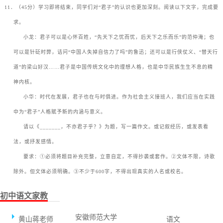
11
．（
45
分）学习即将结束，同学们对
“
君子
”
的认识也更加深刻。阅读以下文字，完成要
求。
ㅤㅤ小龙：君子可以是心怀百姓，
“
先天下之忧而忧，后天下之乐而乐
”
的范仲淹；也
可以是针砭时弊，诘问
“
中国人失掉自信力了吗
”
的鲁迅；还可以是行侠仗义、
“
替天行
道
”
的梁山好汉
……
君子是中国传统文化中的理想人格，也是中华民族生生不息的精
神内核。
ㅤㅤ小华：时代在发展，君子也在与时俱进。作为社会主义接班人，我们应当在实践
中为
“
君子
”
人格赋予新的内涵与意义。
ㅤㅤ请以《_______，不亦君子乎？》为题，写一篇作文。或记叙经历，或发表看
法，或抒发感情。
ㅤㅤ要求：①必须将题目补充完整，立意自定，不得抄袭或套作。②文体不限，诗歌
除外。但文体必须明确。③不少于600字，不得出现真实的人名或校名。
初中语文家教
安徽师范大学
黄山蒋老师
语文