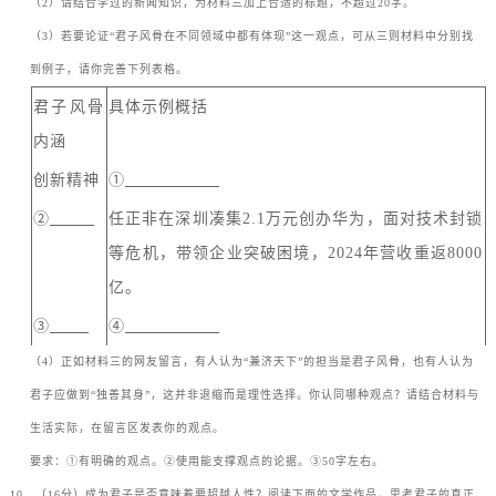
（
2
）请结合学过的新闻知识，为材料三加上合适的标题，不超过
20
字。
（
3
）若要论证
“
君子风骨在不同领域中都有体现
”
这一观点，可从三则材料中分别找
到例子，请你完善下列表格。
君子风骨
具体示例概括
内涵
创新精神
①
②
任正非在深圳凑集
2.1
万元创办华为，面对技术封锁
等危机，带领企业突破困境，
2024
年营收重返
8000
亿。
③
④
（
4
）正如材料三的网友留言，有人认为
“
兼济天下
”
的担当是君子风骨，也有人认为
君子应做到
“
独善其身
”
，这并非退缩而是理性选择。你认同哪种观点？请结合材料与
生活实际，在留言区发表你的观点。
要求：
①
有明确的观点。
②
使用能支撑观点的论据。
③50
字左右。
10
．（
16
分）成为君子是否意味着要超越人性？阅读下面的文学作品，思考君子的真正