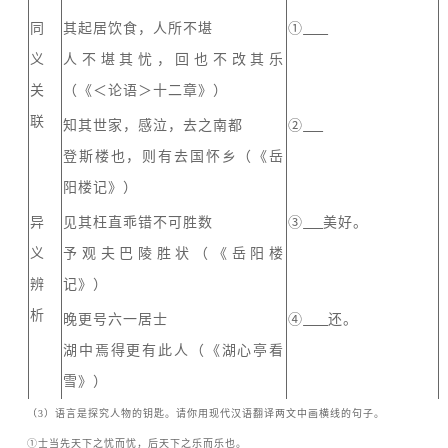
同
其起居饮食，人所不堪
①
义
人不堪其忧，回也不改其乐
关
（《＜论语＞十二章》）
联
知其世家，感泣，去之南都
②
登斯楼也，则有去国怀乡（《岳
阳楼记》）
异
见其枉直乖错不可胜数
③
美好。
义
予观夫巴陵胜状（《岳阳楼
辨
记》）
析
晚更号六一居士
④
还。
湖中焉得更有此人（《湖心亭看
雪》）
（
3
）语言是探究人物的钥匙。请你用现代汉语翻译两文中画横线的句子。
①
士当先天下之忧而忧，后天下之乐而乐也。