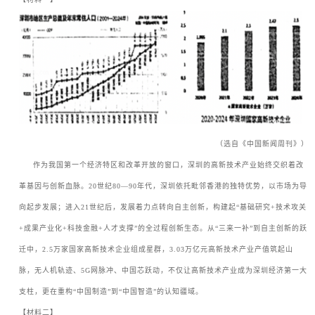
（选自《中国新闻周刊》）
ㅤㅤ作为我国第一个经济特区和改革开放的窗口，深圳的高新技术产业始终交织着改
革基因与创新血脉。
20
世纪
80—90
年代，深圳依托毗邻香港的独特优势，以市场为导
向起步发展；进入
21
世纪后，发展着力点转向自主创新，构建起
“
基础研究
+
技术攻关
+
成果产业化
+
科技金融
+
人才支撑
”
的全过程创新生态。从
“
三来一补
”
到自主创新的跃
迁中，
2.5
万家国家高新技术企业组成星群，
3.03
万亿元高新技术产业产值筑起山
脉，无人机轨迹、
5G
网脉冲、中国芯跃动，不仅让高新技术产业成为深圳经济第一大
支柱，更在重构
“
中国制造
”
到
“
中国智造
”
的认知疆域。
【材料二】