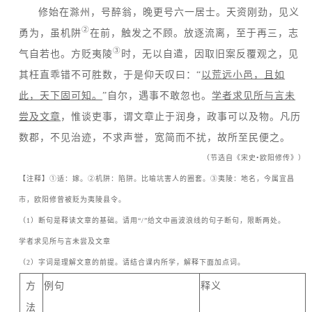
ㅤㅤ修始在滁州，号醉翁，晚更号六一居士。天资刚劲，见义
②
勇为，虽机阱
在前，触发之不顾。放逐流离，至于再三，志
③
气自若也。方贬夷陵
时，无以自遣，因取旧案反覆观之，见
其枉直乖错不可胜数，于是仰天叹曰：
“
以荒远小邑，且如
此，天下固可知。
”
自尔，遇事不敢忽也。
学者求见所与言未
尝及文章
，惟谈吏事，谓文章止于润身，政事可以及物。凡历
数郡，不见治迹，不求声誉，宽简而不扰，故所至民便之。
（节选自《宋史
•
欧阳修传》）
【注释】
①
适：嫁。
②
机阱：陷阱。比喻坑害人的圈套。
③
夷陵：地名，今属宜昌
市，欧阳修曾被贬为夷陵县令。
（
1
）断句是释读文章的基础。请用
“/”
给文中画波浪线的句子断句，限断两处。
学者求见所与言未尝及文章
（
2
）字词是理解文意的前提。请结合课内所学，解释下面加点词。
方
例句
释义
法