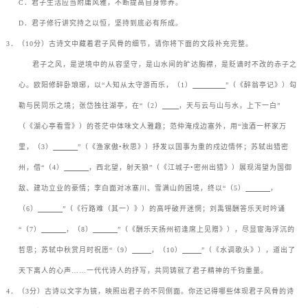
C
．君子生活应当附庸风雅，不断提高自身修养。
D
．君子修行讲究持之以恒，坚持到底必有所成。
3
．（
10
分）古诗文中藏着君子风骨的细节，请你将下面的文段补充完整。
ㅤㅤ君子之风，是逆境中的从容坚守，是山水间的旷达胸襟，是贬谪时不改的赤子之
心。欧阳修醉卧琅琊，以
“
人知从太守游而乐，（
1
）
”
（《醉翁亭记》）勾
勒与民同乐之境；张岱独往湖亭，在
“
（
2
）
，天与云与山与水，上下一白
”
（《湖心亭看雪》）的苍茫中体味文人雅趣；范仲淹戍边塞外，用
“
浊酒一杯家万
里，（
3
）
”
（《渔家傲
•
秋思》）抒发以国事为重的戍边情怀；苏轼出猎密
州，借
“
（
4
）
，西北望，射天狼
”
（《江城子
•
密州出猎》）展现渴望为国御
敌、建功立业的豪情；李白面对冰塞川、雪满山的困境，终以
“
（
5
）
，
（
6
）
”
（《行路难（其一）》）的高呼破开迷惘；刘禹锡酬答乐天时吟诵
“
（
7
）
，（
8
）
”
（《酬乐天扬州初逢席上见赠》），尽显宦海浮沉的
哲思；苏轼中秋赏月时祝愿
“
（
9
）
，（
10
）
”
（《水调歌头》），道出了
天下离人的心声
……
一代代诗人的抒写，共同铸就了君子精神的千钧重量。
4
．（
3
分）古诗以文字为镜，映照出君子的不同侧面。你还记得哪些体现君子风骨的诗