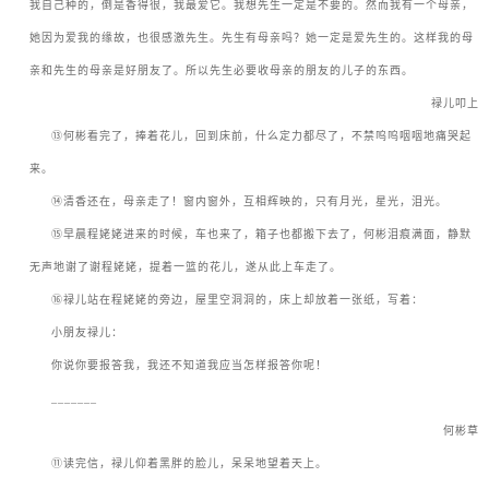
我自己种的，倒是香得很，我最爱它。我想先生一定是不要的。然而我有一个母亲，
她因为爱我的缘故，也很感激先生。先生有母亲吗？她一定是爱先生的。这样我的母
亲和先生的母亲是好朋友了。所以先生必要收母亲的朋友的儿子的东西。
禄儿叩上
ㅤㅤ
⑬
何彬看完了，捧着花儿，回到床前，什么定力都尽了，不禁呜呜咽咽地痛哭起
来。
ㅤㅤ
⑭
清香还在，母亲走了！窗内窗外，互相辉映的，只有月光，星光，泪光。
ㅤㅤ
⑮
早晨程姥姥进来的时候，车也来了，箱子也都搬下去了，何彬泪痕满面，静默
无声地谢了谢程姥姥，提着一篮的花儿，遂从此上车走了。
ㅤㅤ
⑯
禄儿站在程姥姥的旁边，屋里空洞洞的，床上却放着一张纸，写着：
ㅤㅤ小朋友禄儿：
ㅤㅤ你说你要报答我，我还不知道我应当怎样报答你呢！
ㅤㅤ
_______
何彬草
ㅤㅤ
⑪
读完信，禄儿仰着黑胖的脸儿，呆呆地望着天上。