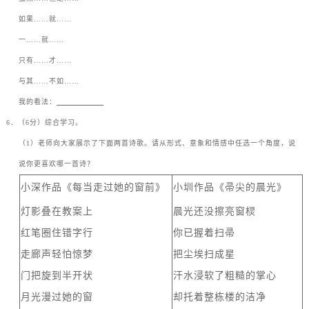
如果
……
就
……
一
……
就
……
只有
……
才
……
与其
……
不如
……
我的看法：
6
．（
6
分）综合学习。
（
1
）老师向大家展示了下面两首诗歌。请从形式、意象和情感中任选一个角度，说
说你更喜欢哪一首诗？
小深作品《每当走过她的窗前》
小圳作品《帚尖的晨光》
灯影叠在教案上
晨光还没擦亮窗棂
红笔圈住错字行
你已握着扫帚
走廊声轻怕惊梦
把尘埃扫成星
门把旋到半开状
汗水浸软了粗糙的掌心
月光漫过她的窗
却托着整栋楼的洁净