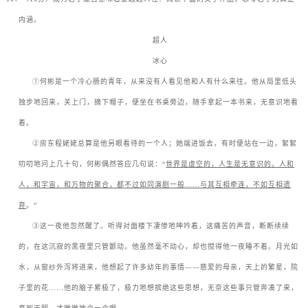
内涵。
超人
冰心
ㅤㅤ
①
何彬是一个冷心肠的青年，从来没有人看见他和人有什么来往。他从局里低头
独步地回来，关上门，摘下帽子，便坐在书桌旁边，随手拿起一本书来，无意识地看
着。
ㅤㅤ
②
房东程姥姥总算是他另眼看待的一个人；她端进饭去，有时便站在一边，絮絮
叨叨地问上几十句，何彬偶然答应几句说：
“
世界是虚空的，人生是无意识的。人和
人，和宇宙，和万物的聚合，都不过如同演剧一般
……
与其互相牵连，不如互相遗
弃
。
”
ㅤㅤ
③
这一夜他忽然醒了。听得对面楼下凄惨地呻吟着，这痛苦的声音，断断续续
的，在这沉寂的黑夜里只管颤动。他虽然毫不动心，却也搅得他一夜睡不着。月光如
水，从窗纱外泻将进来，他想起了许多幼年的事情
——
慈爱的母亲，天上的繁星，院
子里的花
……
他的脑子累极了，极力地想摈绝这些思想，无奈这些事只管奔凑了来，