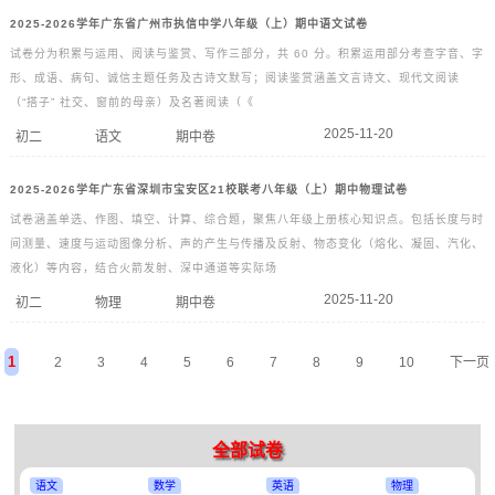
2025-2026学年广东省广州市执信中学八年级（上）期中语文试卷
试卷分为积累与运用、阅读与鉴赏、写作三部分，共 60 分。积累运用部分考查字音、字
形、成语、病句、诚信主题任务及古诗文默写；阅读鉴赏涵盖文言诗文、现代文阅读
（“搭子” 社交、窗前的母亲）及名著阅读（《
2025-11-20
初二
语文
期中卷
2025-2026学年广东省深圳市宝安区21校联考八年级（上）期中物理试卷
试卷涵盖单选、作图、填空、计算、综合题，聚焦八年级上册核心知识点。包括长度与时
间测量、速度与运动图像分析、声的产生与传播及反射、物态变化（熔化、凝固、汽化、
液化）等内容，结合火箭发射、深中通道等实际场
2025-11-20
初二
物理
期中卷
1
2
3
4
5
6
7
8
9
10
下一页
全部试卷
语文
数学
英语
物理