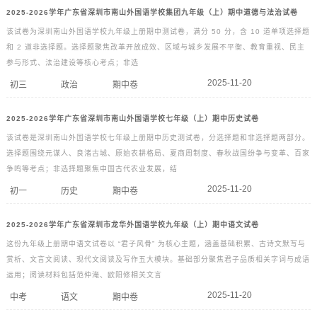
2025-2026学年广东省深圳市南山外国语学校集团九年级（上）期中道德与法治试卷
该试卷为深圳南山外国语学校九年级上册期中测试卷，满分 50 分，含 10 道单项选择题
和 2 道非选择题。选择题聚焦改革开放成效、区域与城乡发展不平衡、教育重视、民主
参与形式、法治建设等核心考点；非选
2025-11-20
初三
政治
期中卷
2025-2026学年广东省深圳市南山外国语学校七年级（上）期中历史试卷
该试卷是深圳南山外国语学校七年级上册期中历史测试卷，分选择题和非选择题两部分。
选择题围绕元谋人、良渚古城、原始农耕格局、夏商周制度、春秋战国纷争与变革、百家
争鸣等考点；非选择题聚焦中国古代农业发展，结
2025-11-20
初一
历史
期中卷
2025-2026学年广东省深圳市龙华外国语学校九年级（上）期中语文试卷
这份九年级上册期中语文试卷以 “君子风骨” 为核心主题，涵盖基础积累、古诗文默写与
赏析、文言文阅读、现代文阅读及写作五大模块。基础部分聚焦君子品质相关字词与成语
运用；阅读材料包括范仲淹、欧阳修相关文言
2025-11-20
中考
语文
期中卷