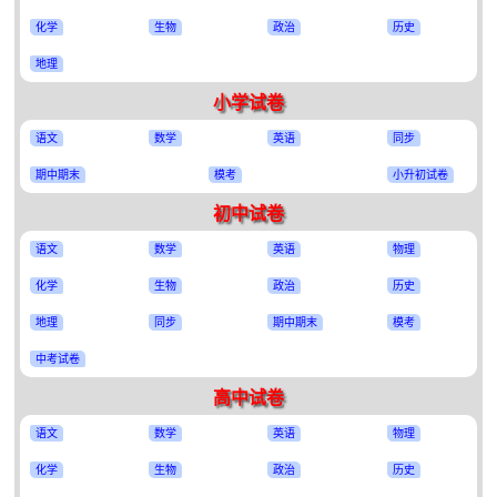
化学
生物
政治
历史
地理
小学试卷
语文
数学
英语
同步
期中期末
模考
小升初试卷
初中试卷
语文
数学
英语
物理
化学
生物
政治
历史
地理
同步
期中期末
模考
中考试卷
高中试卷
语文
数学
英语
物理
化学
生物
政治
历史