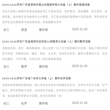
2025-2026学年广东省深圳市南山外国语学校九年级（上）期中英语试卷
这份九年级上册期中英语试卷涵盖词汇与语法测试、完形填空、阅读理解、短文填空、信
息匹配、语法填空及书面表达七大题型。词汇语法侧重短语替换与句型运用；完形填空讲
述学生应对模型损坏的创意故事；阅读理解涉及作
2025-11-20
初三
英语
期中卷
2025-2026学年广东省深圳市宝安区22校联考九年级（上）期中数学试卷
试卷由选择、填空、解答题组成，核心考查一元二次方程的解法与应用、相似三角形的判
定与性质、特殊四边形（菱形、矩形、正方形）的性质与判定、概率计算等知识点。包含
位似图形、几何作图、实际应用（停车楼通道宽度
2025-11-20
初三
数学
期中卷
2025-2026学年广东省广州市九年级（上）期中化学试卷
试卷由单选和填空题组成，核心考查化学变化与物理变化区分、化学式书写与计算、空气
成分、氧气的制取与性质、水的净化与组成、化学反应方程式等知识点。结合广州环境状
况、全运会相关场景设计试题，包含实验探究（如
2025-11-20
初三
化学
期中卷