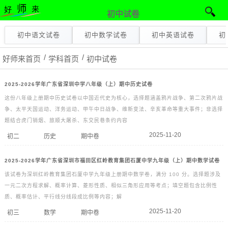
初中试卷
初中语文试卷
初中数学试卷
初中英语试卷
初
好师来首页
学科首页
初中试卷
2025-2026学年广东省深圳中学八年级（上）期中历史试卷
这份八年级上册期中历史试卷以中国近代史为核心，选择题涵盖鸦片战争、第二次鸦片战
争、太平天国运动、洋务运动、甲午中日战争、维新变法、辛亥革命等重大事件；非选择
题结合虎门销烟、旅顺大屠杀、东交民巷条约内容
2025-11-20
初二
历史
期中卷
2025-2026学年广东省深圳市福田区红岭教育集团石厦中学九年级（上）期中数学试卷
该试卷为深圳红岭教育集团石厦中学九年级上册期中数学卷，满分 100 分。选择题涉及
一元二次方程求解、概率计算、菱形性质、相似三角形应用等考点；填空题包含比例性
质、概率估计、平行线分线段成比例等内容；解
2025-11-20
初三
数学
期中卷