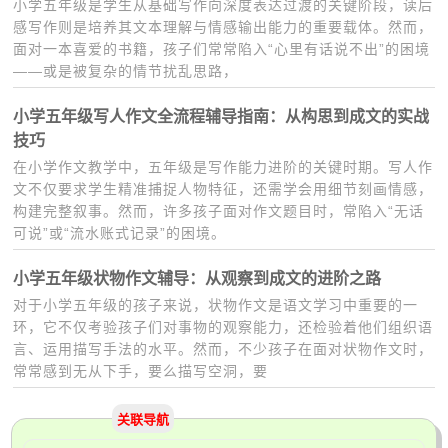
小学五年级是学生从基础写作向深度表达过渡的关键阶段，读后
感写作则是培养其文本理解与情感输出能力的重要载体。然而，
面对一本喜爱的书籍，孩子们常常陷入“心里有话说不出”的困境
——或是被复杂的情节扰乱思路，
小学五年级写人作文全流程辅导指南：从构思到成文的实战
技巧
在小学作文教学中，五年级是写作能力进阶的关键时期。写人作
文不仅要求学生精准捕捉人物特征，还需学会用细节刻画情感，
构建完整叙事。然而，许多孩子面对作文题目时，常陷入“无话
可说”或“流水账式记录”的困境。
小学五年级状物作文辅导：从观察到成文的进阶之路
对于小学五年级的孩子来说，状物作文是语文学习中重要的一
环，它不仅考验孩子们对事物的观察能力，还检验着他们组织语
言、运用描写手法的水平。然而，不少孩子在面对状物作文时，
常常感到无从下手，要么描写空洞，要
关联导航