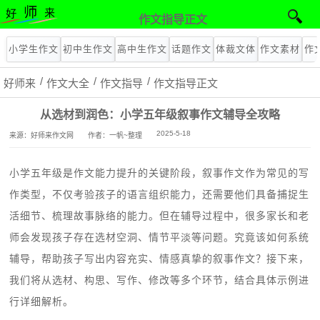
作文指导正文
小学生作文
初中生作文
高中生作文
话题作文
体裁文体
作文素材
作
好师来
作文大全
作文指导
作文指导正文
从选材到润色：小学五年级叙事作文辅导全攻略
2025-5-18
来源：好师来作文网
作者：一帆~整理
小学五年级是作文能力提升的关键阶段，叙事作文作为常见的写
作类型，不仅考验孩子的语言组织能力，还需要他们具备捕捉生
活细节、梳理故事脉络的能力。但在辅导过程中，很多家长和老
师会发现孩子存在选材空洞、情节平淡等问题。究竟该如何系统
辅导，帮助孩子写出内容充实、情感真挚的叙事作文？接下来，
我们将从选材、构思、写作、修改等多个环节，结合具体示例进
行详细解析。