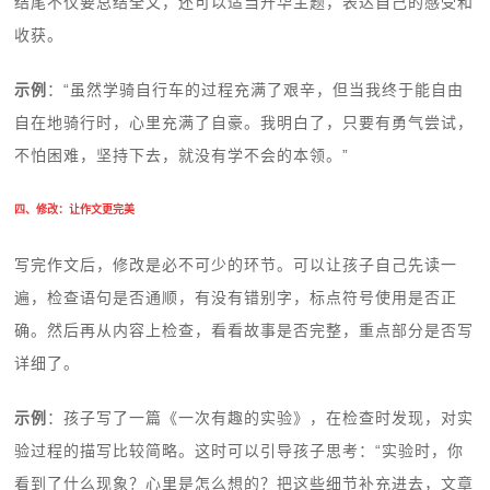
结尾不仅要总结全文，还可以适当升华主题，表达自己的感受和
收获。
示例
：“虽然学骑自行车的过程充满了艰辛，但当我终于能自由
自在地骑行时，心里充满了自豪。我明白了，只要有勇气尝试，
不怕困难，坚持下去，就没有学不会的本领。”
四、修改：让作文更完美
写完作文后，修改是必不可少的环节。可以让孩子自己先读一
遍，检查语句是否通顺，有没有错别字，标点符号使用是否正
确。然后再从内容上检查，看看故事是否完整，重点部分是否写
详细了。
示例
：孩子写了一篇《一次有趣的实验》，在检查时发现，对实
验过程的描写比较简略。这时可以引导孩子思考：“实验时，你
看到了什么现象？心里是怎么想的？把这些细节补充进去，文章