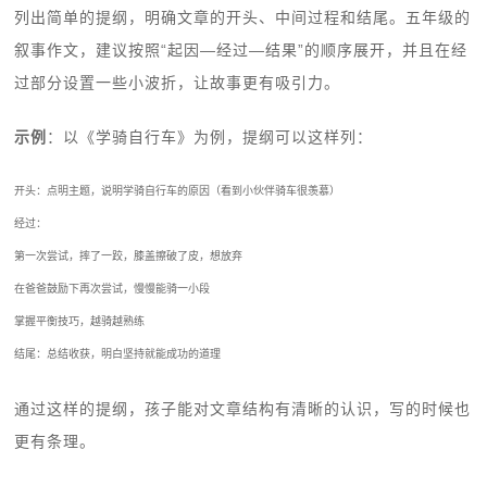
列出简单的提纲，明确文章的开头、中间过程和结尾。五年级的
叙事作文，建议按照“起因—经过—结果”的顺序展开，并且在经
过部分设置一些小波折，让故事更有吸引力。
示例
：以《学骑自行车》为例，提纲可以这样列：
开头：点明主题，说明学骑自行车的原因（看到小伙伴骑车很羡慕）
经过：
第一次尝试，摔了一跤，膝盖擦破了皮，想放弃
在爸爸鼓励下再次尝试，慢慢能骑一小段
掌握平衡技巧，越骑越熟练
结尾：总结收获，明白坚持就能成功的道理
通过这样的提纲，孩子能对文章结构有清晰的认识，写的时候也
更有条理。