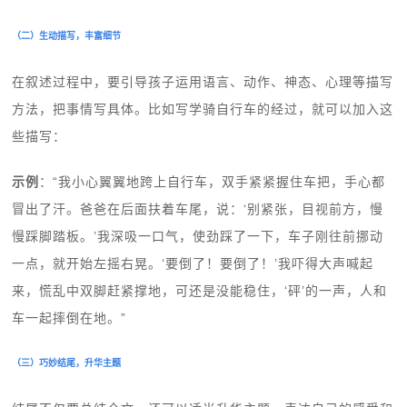
（二）生动描写，丰富细节
在叙述过程中，要引导孩子运用语言、动作、神态、心理等描写
方法，把事情写具体。比如写学骑自行车的经过，就可以加入这
些描写：
示例
：“我小心翼翼地跨上自行车，双手紧紧握住车把，手心都
冒出了汗。爸爸在后面扶着车尾，说：‘别紧张，目视前方，慢
慢踩脚踏板。’我深吸一口气，使劲踩了一下，车子刚往前挪动
一点，就开始左摇右晃。‘要倒了！要倒了！’我吓得大声喊起
来，慌乱中双脚赶紧撑地，可还是没能稳住，‘砰’的一声，人和
车一起摔倒在地。”
（三）巧妙结尾，升华主题